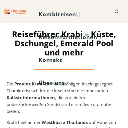
Kombireisen
Reiseführer Krabi – Küste,
Reiseinformationen
Dschungel, Emerald Pool
und mehr
Kontakt
Über uns
Die
Provinz Krabi
ist mit unzähligen Inseln gesegnet.
Charakteristisch für die Inseln sind die imposanten
Kalksteinformationen
, die vor einem
puderzuckerweißen Sandstrand ein tolles Fotomotiv
bieten.
Krabi liegt an der
Westküste Thailands
auf Höhe von