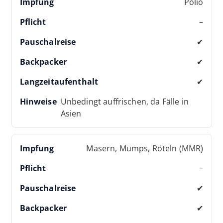
Polio
–
✔
✔
✔
Unbedingt auffrischen, da Fälle in
Asien
Masern, Mumps, Röteln (MMR)
–
✔
✔