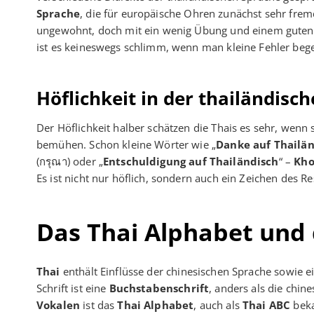
Sprache
, die für europäische Ohren zunächst sehr frem
ungewohnt, doch mit ein wenig Übung und einem guten 
ist es keineswegs schlimm, wenn man kleine Fehler bege
Höflichkeit in der thailändisc
Der Höflichkeit halber schätzen die Thais es sehr, wenn
bemühen. Schon kleine Wörter wie „
Danke auf Thailä
(กรุณา) oder „
Entschuldigung auf Thailändisch
“ –
Kho
Es ist nicht nur höflich, sondern auch ein Zeichen des 
Das Thai Alphabet und d
Thai
enthält Einflüsse der chinesischen Sprache sowie e
Schrift ist eine
Buchstabenschrift
, anders als die chin
Vokalen
ist das
Thai Alphabet
, auch als
Thai ABC
beka