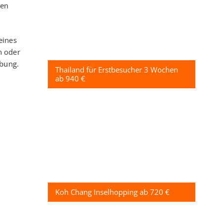
ten
eines
n oder
Übung.
Thailand für Erstbesucher 3 Wochen
ab 940 €
Koh Chang Inselhopping ab 720 €