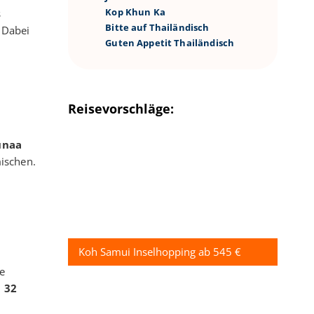
Kop Khun Ka
s
Bitte auf Thailändisch
. Dabei
Guten Appetit Thailändisch
Reisevorschläge:
unaa
ischen.
Koh Samui Inselhopping ab 545 €
he
d
32