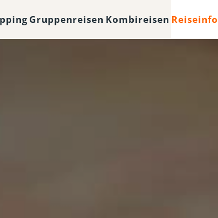
opping
Gruppenreisen
Kombireisen
Reiseinf