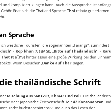
d und kompliziert klingen kann. Auch die Aussprache ist anfang
Gehör lässt sich die Thailand Sprache
Thai
relativ gut erlernen
ht.
hen Sprache
 sich westliche Touristen, die sogenannten „Farangs“, zumindest
ndisch
“ –
Kop khun
(ขอบคุณ), „
Bitte auf Thailändisch
“ –
Kar
 Thot
(ขอโทษ) hinterlassen eine große Wirkung bei den Einheim
Respekts, wenn Besucher „
Danke auf Thai
“ sagen.
ie thailändische Schrift
iner
Mischung aus Sanskrit, Khmer und Pali
. Die thailändisc
esische oder japanische Zeichenschrift. Mit
42 Konsonanten
un
nnt, recht buchstabenintensiv und auch das Lesen der