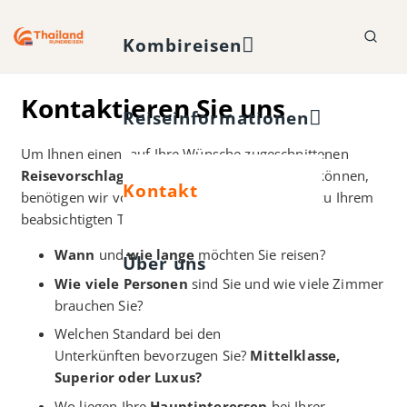
Kombireisen
Kontaktieren Sie uns
Reiseinformationen
Um Ihnen einen, auf Ihre Wünsche zugeschnittenen
Reisevorschlag
unverbindlich ausarbeiten zu können,
Kontakt
benötigen wir von Ihnen einige Informationen zu Ihrem
beabsichtigten Thailand-Urlaub:
Wann
und
wie lange
möchten Sie reisen?
Über uns
Wie viele Personen
sind Sie und wie viele Zimmer
brauchen Sie?
Welchen Standard bei den
Unterkünften bevorzugen Sie?
Mittelklasse,
Superior oder Luxus?
Wo liegen Ihre
Hauptinteressen
bei Ihrer