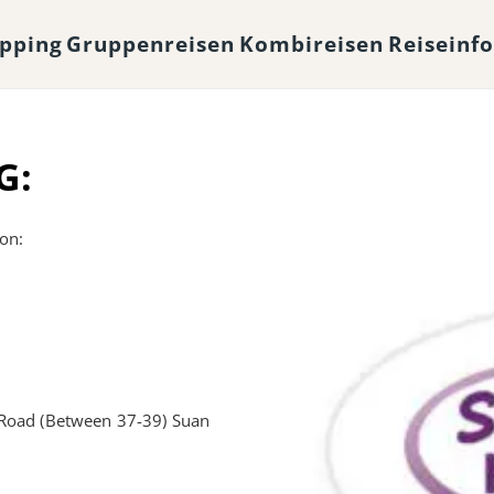
opping
Gruppenreisen
Kombireisen
Reiseinf
G:
on:
Road (Between 37-39) Suan