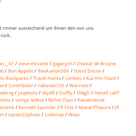
nicht immer ausreichend um Ihnen den von uns
urück.
an__47
/
steve estvanik
/
gagarych
/
Chantal de Bruijne
ub
/
Bon Appetit
/
theskaman306
/
David Evison
/
Ko Backpacko
/
Travel mania
/
Limbies
/
Kuz’min Pavel
/
ord Contributor
/
nattanan726
/
Warinezz
/
aalong
/
jiraphoto
/
dsy88
/
Golffy
/
OlegD
/
Hanafi Latif
photo
/
somjai ledlod
/
Richie Chan
/
Kanokratnok
stvanik
/
Kenneth Sponsler
/
R Foto
/
Akarat Phasura
/
JR
um
/
topten22photo
/
Lodimup
/
Wasu