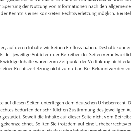
er Sperrung der Nutzung von Informationen nach den allgemeine
kt der Kenntnis einer konkreten Rechtsverletzung möglich. Bei
er, auf deren Inhalte wir keinen Einfluss haben. Deshalb könne
ets der jeweilige Anbieter oder Betreiber der Seiten verantwortl
tswidrige Inhalte waren zum Zeitpunkt der Verlinkung nicht erke
te einer Rechtsverletzung nicht zumutbar. Bei Bekanntwerden vo
rke auf diesen Seiten unterliegen dem deutschen Urheberrecht. D
chtes bedürfen der schriftlichen Zustimmung des jeweiligen Au
gestattet. Soweit die Inhalte auf dieser Seite nicht vom Betreib
he gekennzeichnet. Sollten Sie trotzdem auf eine Urheberrechts
verletzungen werden wir derartige Inhalte umgehend entfernen