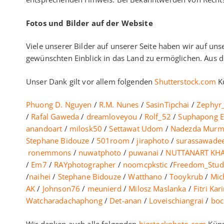
Fotos und Bilder auf der Website
Viele unserer Bilder auf unserer Seite haben wir auf un
gewünschten Einblick in das Land zu ermöglichen. Aus d
Unser Dank gilt vor allem folgenden
Shutterstock.com
Kü
Phuong D. Nguyen
/
R.M. Nunes
/
SasinTipchai
/
Zephyr
/
Rafal Gaweda
/
dreamloveyou
/
Rolf_52
/
Suphapong 
anandoart
/
milosk50
/
Settawat Udom
/
Nadezda Murm
Stephane Bidouze
/
501room
/
jiraphoto
/
surassawade
ronemmons
/
nuwatphoto
/
puwanai
/
NUTTANART KH
/
Em7
/
RAYphotographer
/
noomcpkstic
/
Freedom_Stud
/
naihei
/
Stephane Bidouze
/
Watthano
/
Tooykrub
/
Mich
AK
/
Johnson76
/
meunierd
/
Milosz Maslanka
/
Fitri Kar
Watcharadachaphong
/
Det-anan
/
Loveischiangrai
/
boc
Wir danken auch alle folgenden
bigstockphoto.com
Küns