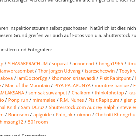
seren Inspektionstouren selbst geschossen. Natürlich ist dies 
iesem Grund greifen wir auch auf Fotos von u.a. Shutterstock z
nstlern und Fotografen:
_p
/
SIHASAKPRACHUM
/
suparat
/
anandoart
/
bonga1965
/
itm
Eiamvorasombat
/
Thor Jorgen Udvang
/
isarescheewin
/
Tooykr
akova
/
IamDoctorEgg
/
khomson srisawasdi
/
Pisit Rapitpunt
/
e
/
Man of the Mountain
/
PIYA PALAPUNYA
/
montree hanlue
/
F
AMLAKSANA
/
somsak suwanput
/
Chaikom
/
think4photop
/
kaz
io
/
Ponpirun
/
miramalee
/
R.M. Nunes
/
Pisit Rapitpunt
/
glen 
al Knitl
/
Sam DCruz
/
Shutterstock.com
Audrey Ralph
/
steve e
im
/
Boonsom
/
apiguide
/
Palo_ok
/
nimon
/
Chokniti Khongch
himsang12
/
501room
tlern und Fotografen: