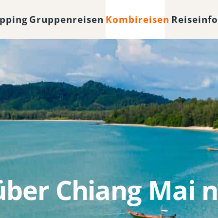
opping
Gruppenreisen
Kombireisen
Reiseinf
ber Chiang Mai 