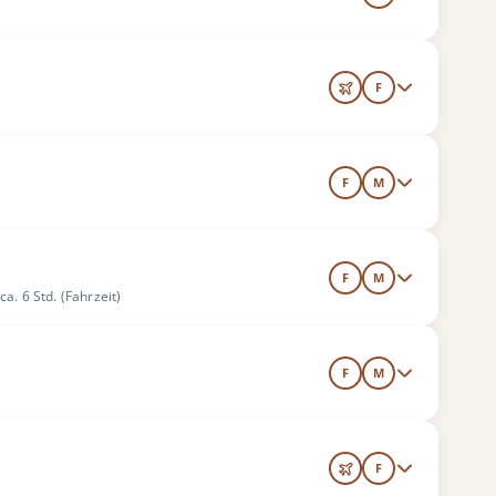
F
F
M
F
M
ca. 6 Std. (Fahrzeit)
F
M
F