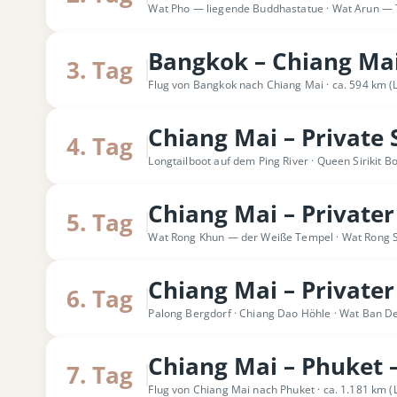
Wat Pho — liegende Buddhastatue · Wat Arun — T
Bangkok – Chiang Ma
3. Tag
Flug von Bangkok nach Chiang Mai
ca. 594 km (Lu
Chiang Mai – Private 
4. Tag
Longtailboot auf dem Ping River · Queen Sirikit B
Chiang Mai – Privater
5. Tag
Wat Rong Khun — der Weiße Tempel · Wat Rong 
Chiang Mai – Private
6. Tag
Palong Bergdorf · Chiang Dao Höhle · Wat Ban D
Chiang Mai – Phuket 
7. Tag
Flug von Chiang Mai nach Phuket
ca. 1.181 km (Lu