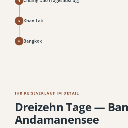
Chiang Dao (Tagesausflug)
4
Khao Lak
5
Bangkok
6
IHR REISEVERLAUF IM DETAIL
Dreizehn Tage — Ban
Andamanensee