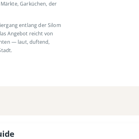
 — Märkte, Garküchen, der
iergang entlang der Silom
as Angebot reicht von
hten — laut, duftend,
Stadt.
uide