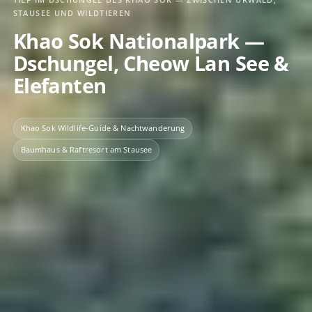
STAUSEE UND WILDTIEREN
Khao Sok Nationalpark —
Dschungel, Cheow Lan See &
Elefanten
Khao Sok Wildlife-Guide & Nachtwanderung
Baumhaus & Raftresort am Stausee