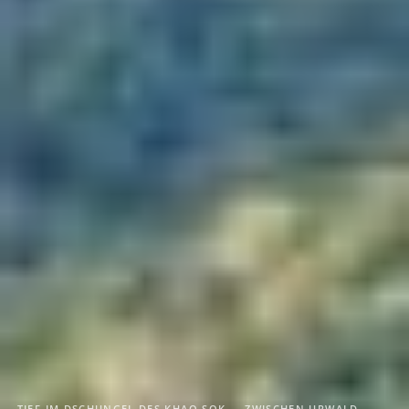
TIEF IM DSCHUNGEL DES KHAO SOK — ZWISCHEN URWALD,