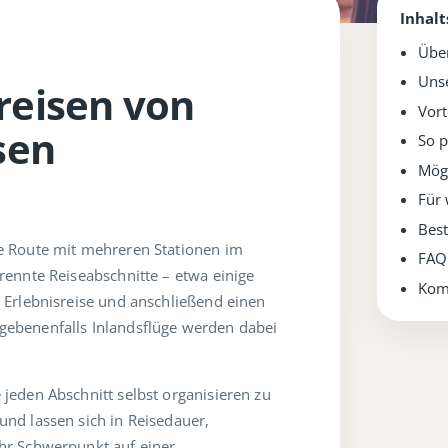
Inhalt
Über
Uns
reisen von
Vort
sen
So p
Mögl
Für 
Best
de Route mit mehreren Stationen im
FAQ
rennte Reiseabschnitte – etwa einige
Kom
e Erlebnisreise und anschließend einen
gebenenfalls Inlandsflüge werden dabei
jeden Abschnitt selbst organisieren zu
und lassen sich in Reisedauer,
Ihr Schwerpunkt auf einer