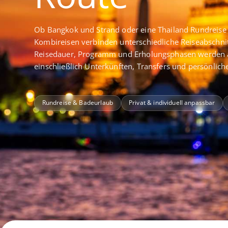
Ob Bangkok und Strand oder eine Thailand Rundreise 
Kombireisen verbinden unterschiedliche Reiseabschnit
Reisedauer, Programm und Erholungsphasen werden 
einschließlich Unterkünften, Transfers und persönlich
Rundreise & Badeurlaub
Privat & individuell anpassbar