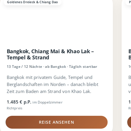
Goldenes Dreieck & Chiang Dao
P
Bangkok, Chiang Mai & Khao Lak –
Tempel & Strand
13 Tage / 12 Nächte · ab Bangkok · Täglich startbar
1
Bangkok mit privatem Guide, Tempel und
B
Berglandschaften im Norden – danach bleibt
u
Zeit zum Baden am Strand von Khao Lak.
v
1.485 € p.P.
1
im Doppelzimmer
Richtpreis
R
REISE ANSEHEN