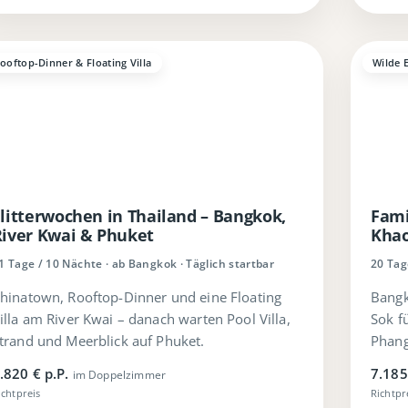
ooftop-Dinner & Floating Villa
Wilde 
litterwochen in Thailand – Bangkok,
Fami
River Kwai & Phuket
Khao
1 Tage / 10 Nächte · ab Bangkok · Täglich startbar
20 Tag
hinatown, Rooftop-Dinner und eine Floating
Bangk
illa am River Kwai – danach warten Pool Villa,
Sok f
trand und Meerblick auf Phuket.
Phang
.820 € p.P.
7.185
im Doppelzimmer
ichtpreis
Richtpr