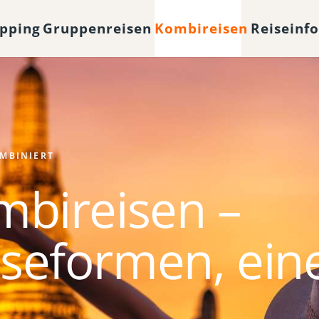
opping
Gruppenreisen
Kombireisen
Reiseinf
OMBINIERT
mbireisen –
seformen, ein