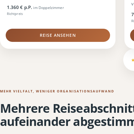
v
1.360 € p.P.
im Doppelzimmer
Richtpreis
7
R
REISE ANSEHEN
MEHR VIELFALT, WENIGER ORGANISATIONSAUFWAND
Mehrere Reiseabschnitt
aufeinander abgestim