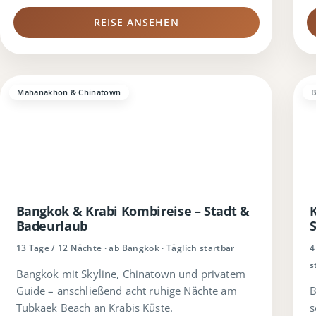
REISE ANSEHEN
Mahanakhon & Chinatown
B
Bangkok & Krabi Kombireise – Stadt &
K
Badeurlaub
S
13 Tage / 12 Nächte · ab Bangkok · Täglich startbar
4
s
Bangkok mit Skyline, Chinatown und privatem
Guide – anschließend acht ruhige Nächte am
B
Tubkaek Beach an Krabis Küste.
s