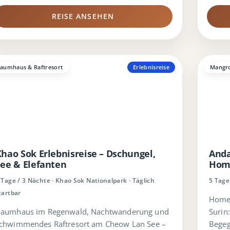
REISE ANSEHEN
aumhaus & Raftresort
Erlebnisreise
Mangro
hao Sok Erlebnisreise – Dschungel,
Anda
ee & Elefanten
Home
 Tage / 3 Nächte · Khao Sok Nationalpark · Täglich
5 Tage
tartbar
Homes
aumhaus im Regenwald, Nachtwanderung und
Surin
chwimmendes Raftresort am Cheow Lan See –
Begeg