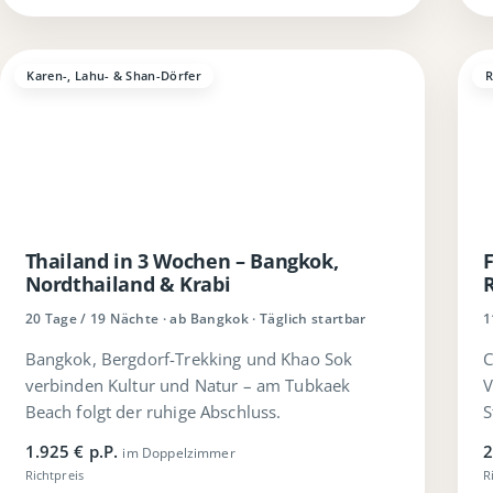
Karen-, Lahu- & Shan-Dörfer
R
Thailand in 3 Wochen – Bangkok,
F
Nordthailand & Krabi
20 Tage / 19 Nächte · ab Bangkok · Täglich startbar
1
Bangkok, Bergdorf-Trekking und Khao Sok
C
verbinden Kultur und Natur – am Tubkaek
V
Beach folgt der ruhige Abschluss.
S
1.925 € p.P.
2
im Doppelzimmer
Richtpreis
R