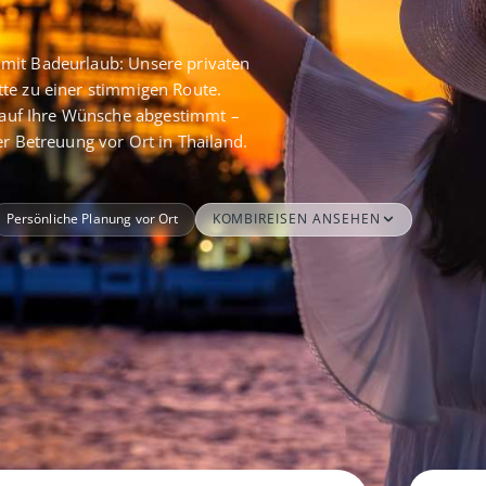
mit Badeurlaub: Unsere privaten
te zu einer stimmigen Route.
auf Ihre Wünsche abgestimmt –
er Betreuung vor Ort in Thailand.
Persönliche Planung vor Ort
KOMBIREISEN ANSEHEN