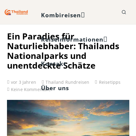
Kombireisen
Ein Paradies für
Reiseinformationen
Naturliebhaber: Thailands
Nationalparks und
unentdeckte Schätze
Kontakt
vor 3 Jahren
Thailand Rundreisen
Reisetipps
Über uns
Keine Kommentare