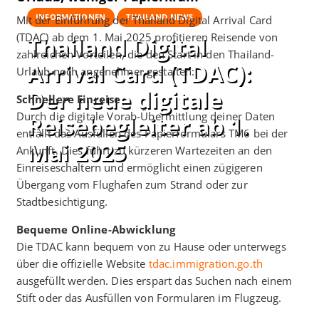
INFORMATIONEN
THAILAND NEWS
Mit der Einführung der Thailand Digital Arrival Card
(TDAC) ab dem 1. Mai 2025 profitieren Reisende von
Thailand Digital
zahlreichen Vorteilen, die den Start in den Thailand-
Arrival Card (TDAC):
Urlaub noch angenehmer gestalten:​
Der neue digitale
Schnellere Einreise
Durch die digitale Vorab-Übermittlung deiner Daten
Reisebegleiter ab 1.
entfällt das Ausfüllen des Papierformulars TM6 bei der
Mai 2025
Ankunft. Dies führt zu kürzeren Wartezeiten an den
Einreiseschaltern und ermöglicht einen zügigeren
Übergang vom Flughafen zum Strand oder zur
Aktualisiert am
8 Apr. um 04:56 Uhr
Veröffentlicht am
30. April 2025
Stadtbesichtigung. ​
Thailand Rundreisen
Bequeme Online-Abwicklung
Die TDAC kann bequem von zu Hause oder unterwegs
über die offizielle Website
tdac.immigration.go.th
ausgefüllt werden. Dies erspart das Suchen nach einem
Stift oder das Ausfüllen von Formularen im Flugzeug. ​