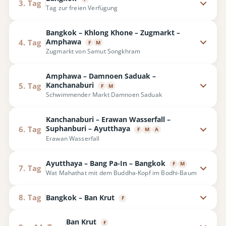
3. Tag
Tag zur freien Verfügung
Bangkok – Khlong Khone – Zugmarkt –
Amphawa
4. Tag
F
M
Zugmarkt von Samut Songkhram
Amphawa – Damnoen Saduak –
Kanchanaburi
5. Tag
F
M
Schwimmender Markt Damnoen Saduak
Kanchanaburi – Erawan Wasserfall –
Suphanburi – Ayutthaya
6. Tag
F
M
A
Erawan Wasserfall
Ayutthaya – Bang Pa-In – Bangkok
F
M
7. Tag
Wat Mahathat mit dem Buddha-Kopf im Bodhi-Baum
8. Tag
Bangkok – Ban Krut
F
Ban Krut
F