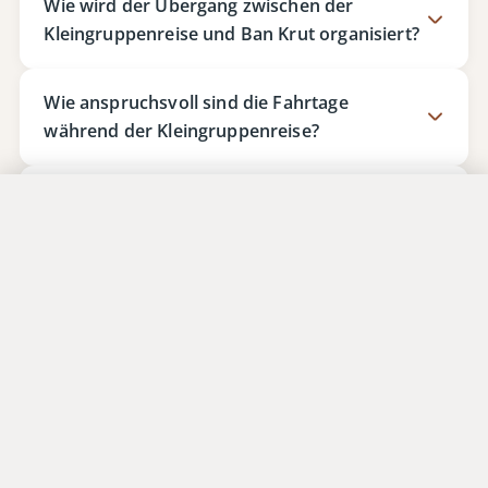
Wie wird der Übergang zwischen der
Kleingruppenreise und Ban Krut organisiert?
Wie anspruchsvoll sind die Fahrtage
während der Kleingruppenreise?
Sind einzelne Programmpunkte körperlich
Jetzt anfragen
anspruchsvoll?
Wann ist die beste Reisezeit?
Was passiert, wenn die
Mindestteilnehmerzahl nicht erreicht wird?