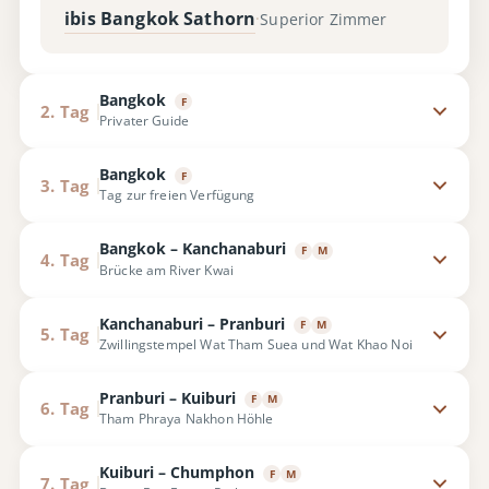
ibis Bangkok Sathorn
Superior Zimmer
·
Bangkok
F
2. Tag
Privater Guide
Bangkok
F
3. Tag
Tag zur freien Verfügung
Bangkok – Kanchanaburi
F
M
4. Tag
Brücke am River Kwai
Kanchanaburi – Pranburi
F
M
5. Tag
Zwillingstempel Wat Tham Suea und Wat Khao Noi
Pranburi – Kuiburi
F
M
6. Tag
Tham Phraya Nakhon Höhle
Kuiburi – Chumphon
F
M
7. Tag