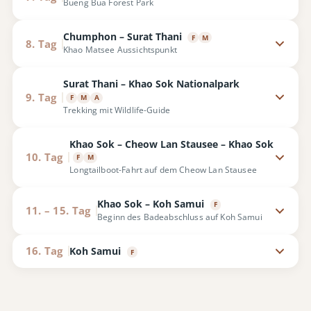
Bueng Bua Forest Park
Chumphon – Surat Thani
F
M
8. Tag
Khao Matsee Aussichtspunkt
Surat Thani – Khao Sok Nationalpark
9. Tag
F
M
A
Trekking mit Wildlife-Guide
Khao Sok – Cheow Lan Stausee – Khao Sok
10. Tag
F
M
Longtailboot-Fahrt auf dem Cheow Lan Stausee
Khao Sok – Koh Samui
F
11. – 15. Tag
Beginn des Badeabschluss auf Koh Samui
16. Tag
Koh Samui
F