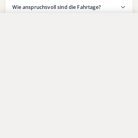
Wie anspruchsvoll sind die Fahrtage?
Jetzt anfragen
Sind einzelne Programmpunkte körperlich
anspruchsvoll?
Wann ist die beste Reisezeit?
Was passiert, wenn die
Mindestteilnehmerzahl nicht erreicht wird?
Gibt es Programmpunkte die saisonal
eingeschränkt sind?