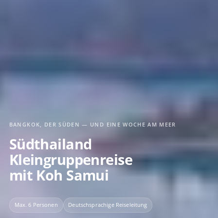
BANGKOK, DER SÜDEN — UND EINE WOCHE AM MEER
Südthailand
Kleingruppenreise
mit Koh Samui
Max. 6 Personen
Deutschsprachige Reiseleitung