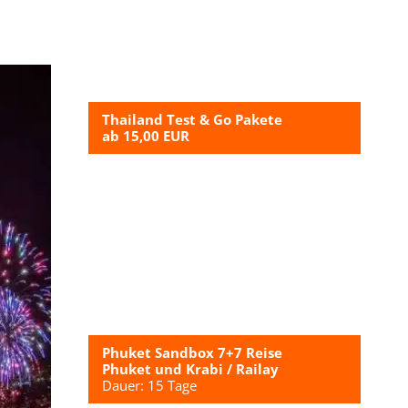
Thailand Test & Go Pakete
ab 15,00 EUR
Phuket Sandbox 7+7 Reise
Phuket und Krabi / Railay
Dauer: 15 Tage