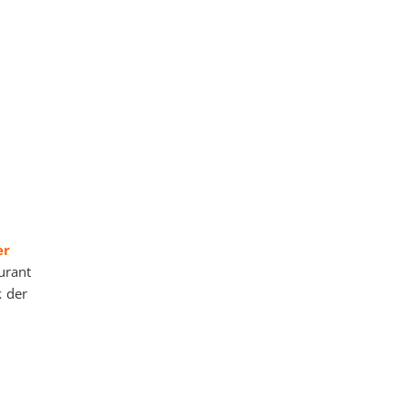
er
urant
k der