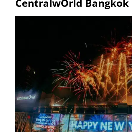
CentralwOrld Bangkok