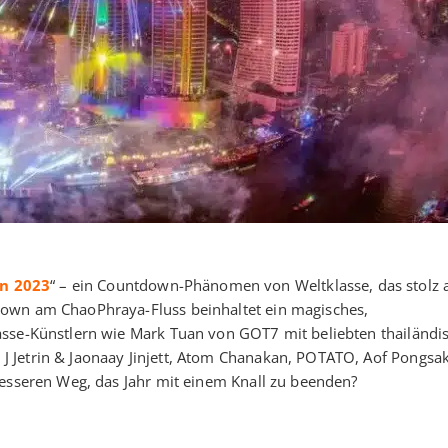
n 2023
“ – ein Countdown-Phänomen von Weltklasse, das stolz a
down am ChaoPhraya-Fluss beinhaltet ein magisches,
asse-Künstlern wie Mark Tuan von GOT7 mit beliebten thailändi
 Jetrin & Jaonaay Jinjett, Atom Chanakan, POTATO, Aof Pongsak
besseren Weg, das Jahr mit einem Knall zu beenden?