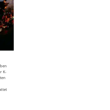
eben
r K-
ßten
ttet