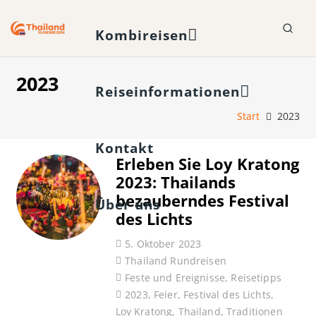
Kombireisen
2023
Reiseinformationen
Start
2023
Kontakt
Erleben Sie Loy Kratong
2023: Thailands
bezauberndes Festival
Über uns
des Lichts
5. Oktober 2023
Thailand Rundreisen
Feste und Ereignisse
,
Reisetipps
2023
,
Feier
,
Festival des Lichts
,
Loy Kratong
,
Thailand
,
Traditionen