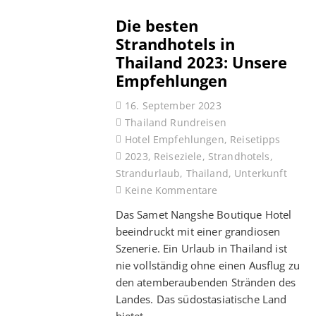
Die besten
Strandhotels in
Thailand 2023: Unsere
Empfehlungen
16. September 2023
Thailand Rundreisen
Hotel Empfehlungen
,
Reisetipps
2023
,
Reiseziele
,
Strandhotels
,
Strandurlaub
,
Thailand
,
Unterkunft
Keine Kommentare
Das Samet Nangshe Boutique Hotel
beeindruckt mit einer grandiosen
Szenerie. Ein Urlaub in Thailand ist
nie vollständig ohne einen Ausflug zu
den atemberaubenden Stränden des
Landes. Das südostasiatische Land