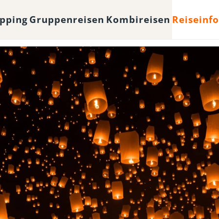
opping
Gruppenreisen
Kombireisen
Reiseinf