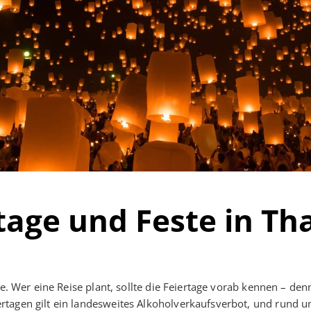
tage und Feste in Th
e. Wer eine Reise plant, sollte die Feiertage vorab kennen – denn
rtagen gilt ein landesweites Alkoholverkaufsverbot, und rund 