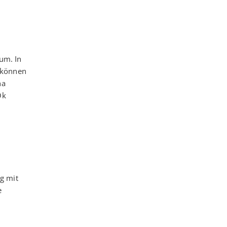
um. In
 können
ha
Ok
g mit
e