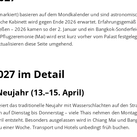
† markiert) basieren auf dem Mondkalender und sind astronomis
ndische Kabinett wird gegen Ende 2026 erwartet. Erfahrungsgemäß
ießen – 2026 kamen so der 2. Januar und ein Bangkok-Sonderfei
flugzeremonie (Mai) wird erst kurz vorher vom Palast festgeleg
tualisieren diese Seite umgehend.
027 im Detail
eujahr (13.–15. April)
eiert das traditionelle Neujahr mit Wasserschlachten auf den Str
 auf Dienstag bis Donnerstag – viele Thais nehmen den Montag 
ril entsteht. Besonders ausgelassen wird in Chiang Mai und Ban
s zu einer Woche. Transport und Hotels unbedingt früh buchen.