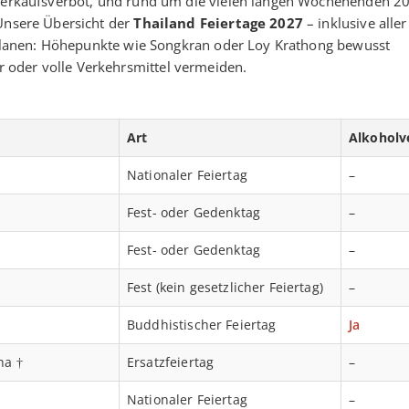
olverkaufsverbot, und rund um die vielen langen Wochenenden 2
 Unsere Übersicht der
Thailand Feiertage 2027
– inklusive aller
zu planen: Höhepunkte wie Songkran oder Loy Krathong bewusst
 oder volle Verkehrsmittel vermeiden.
Art
Alkoholv
Nationaler Feiertag
–
Fest- oder Gedenktag
–
Fest- oder Gedenktag
–
Fest (kein gesetzlicher Feiertag)
–
Buddhistischer Feiertag
Ja
ha †
Ersatzfeiertag
–
Nationaler Feiertag
–