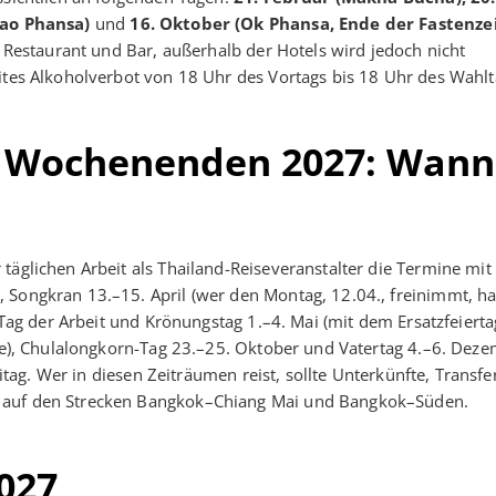
hao Phansa)
und
16. Oktober (Ok Phansa, Ende der Fastenzei
n Restaurant und Bar, außerhalb der Hotels wird jedoch nicht
ites Alkoholverbot von 18 Uhr des Vortags bis 18 Uhr des Wahlt
e Wochenenden 2027: Wann
täglichen Arbeit als Thailand-Reiseveranstalter die Termine mi
 Songkran 13.–15. April (wer den Montag, 12.04., freinimmt, ha
 Tag der Arbeit und Krönungstag 1.–4. Mai (mit dem Ersatzfeierta
age), Chulalongkorn-Tag 23.–25. Oktober und Vatertag 4.–6. Deze
eitag. Wer in diesen Zeiträumen reist, sollte Unterkünfte, Transf
s auf den Strecken Bangkok–Chiang Mai und Bangkok–Süden.
2027