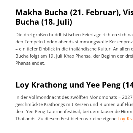
Makha Bucha (21. Februar), Vi
Bucha (18. Juli)
Die drei großen buddhistischen Feiertage richten sich 
den Tempeln finden abends stimmungsvolle Kerzenproze
– ein tiefer Einblick in die thailändische Kultur. An all
Bucha folgt am 19. Juli Khao Phansa, der Beginn der dr
Phansa endet.
Loy Krathong und Yee Peng (1
In der Vollmondnacht des zwölften Mondmonats – 2027 v
geschmückte Krathongs mit Kerzen und Blumen auf Flüss
dem Yee-Peng-Laternenfestival, bei dem tausende Himme
Thailands. Zu diesem Fest bieten wir eine eigene
Loy-Kr