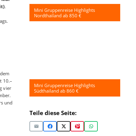
t)
.
Mini Gruppenreise Highlights
Nordthailand ab 850 €
ags.
t dem
t 10.–
Mini Gruppenreise Highlights
g vier
Südthailand ab 860 €
mber.
ers und
Teile diese Seite: