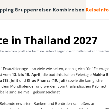
opping
Gruppenreisen
Kombireisen
Reiseinf
te in Thailand 2027
eisen.com prüft alle Termine laufend gegen die offiziellen Bekanntmach
 Ersatzfeiertage – so viele wie selten, denn gleich fünf Feiertage
est vom
13. bis 15. April
, die buddhistischen Feiertage
Makha B
(18. Juli)
und
Khao Phansa (19. Juli)
sowie die königlichen
ach dem Mondkalender und werden vom thailändischen Kabinett
belle sind sie mit † gekennzeichnet.
ele Reisende erwarten: Banken und Behörden schließen, an