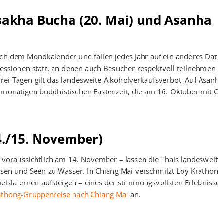
sakha Bucha (20. Mai) und Asanha
nach dem Mondkalender und fallen jedes Jahr auf ein anderes Dat
ssionen statt, an denen auch Besucher respektvoll teilnehmen
en drei Tagen gilt das landesweite Alkoholverkaufsverbot. Auf Asan
eimonatigen buddhistischen Fastenzeit, die am 16. Oktober mit 
4./15. November)
oraussichtlich am 14. November – lassen die Thais landesweit
en und Seen zu Wasser. In Chiang Mai verschmilzt Loy Krathon
lslaternen aufsteigen – eines der stimmungsvollsten Erlebniss
athong-Gruppenreise nach Chiang Mai
an.