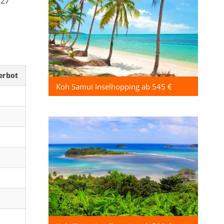
027
erbot
Koh Samui Inselhopping ab 545 €