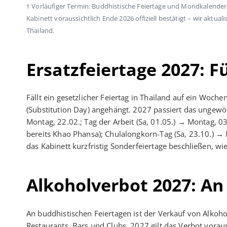
† Vorläufiger Termin: Buddhistische Feiertage und Mondkalende
Kabinett voraussichtlich Ende 2026 offiziell bestätigt – wir aktua
Thailand.
Ersatzfeiertage 2027: F
Fällt ein gesetzlicher Feiertag in Thailand auf ein Woche
(Substitution Day) angehängt. 2027 passiert das ungewöh
Montag, 22.02.; Tag der Arbeit (Sa, 01.05.) → Montag, 03
bereits Khao Phansa); Chulalongkorn-Tag (Sa, 23.10.) → 
das Kabinett kurzfristig Sonderfeiertage beschließen, wi
Alkoholverbot 2027: An 
An buddhistischen Feiertagen ist der Verkauf von Alkoho
Restaurants, Bars und Clubs. 2027 gilt das Verbot vorau