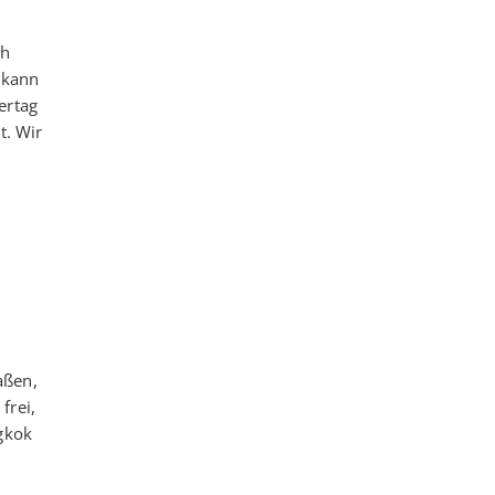
ch
 kann
ertag
t. Wir
aßen,
frei,
gkok