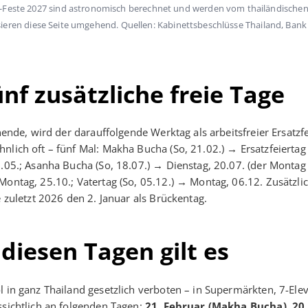
r-Feste 2027 sind astronomisch berechnet und werden vom thailändische
lisieren diese Seite umgehend. Quellen: Kabinettsbeschlüsse Thailand, Bank
ünf zusätzliche freie Tage
nende, wird der darauffolgende Werktag als arbeitsfreier Ersatzf
nlich oft – fünf Mal: Makha Bucha (So, 21.02.) → Ersatzfeiertag
.05.; Asanha Bucha (So, 18.07.) → Dienstag, 20.07. (der Montag 
Montag, 25.10.; Vatertag (So, 05.12.) → Montag, 06.12. Zusätzli
e zuletzt 2026 den 2. Januar als Brückentag.
diesen Tagen gilt es
l in ganz Thailand gesetzlich verboten – in Supermärkten, 7-Ele
ssichtlich an folgenden Tagen:
21. Februar (Makha Bucha), 20