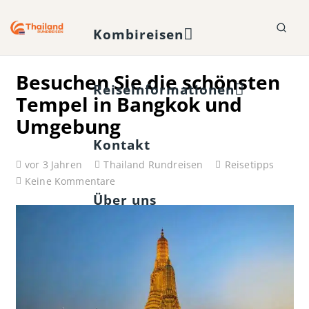
Kombireisen
Besuchen Sie die schönsten
Reiseinformationen
Tempel in Bangkok und
Umgebung
Kontakt
vor 3 Jahren
Thailand Rundreisen
Reisetipps
Keine Kommentare
Über uns