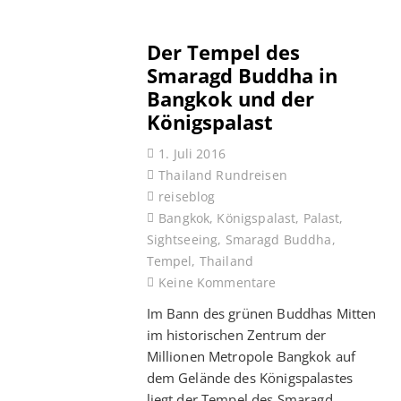
Der Tempel des
Smaragd Buddha in
Bangkok und der
Königspalast
1. Juli 2016
Thailand Rundreisen
reiseblog
Bangkok
,
Königspalast
,
Palast
,
Sightseeing
,
Smaragd Buddha
,
Tempel
,
Thailand
Keine Kommentare
Im Bann des grünen Buddhas Mitten
im historischen Zentrum der
Millionen Metropole Bangkok auf
dem Gelände des Königspalastes
liegt der Tempel des Smaragd