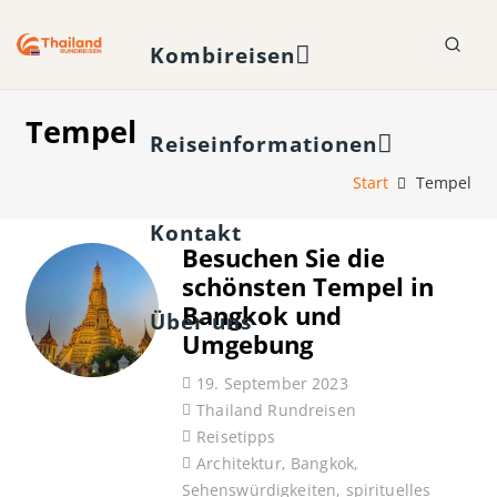
Kombireisen
Tempel
Reiseinformationen
Start
Tempel
Kontakt
Besuchen Sie die
schönsten Tempel in
Bangkok und
Über uns
Umgebung
19. September 2023
Thailand Rundreisen
Reisetipps
Architektur
,
Bangkok
,
Sehenswürdigkeiten
,
spirituelles