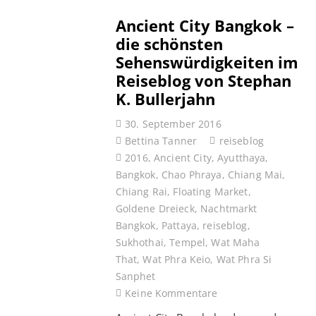
Ancient City Bangkok –
die schönsten
Sehenswürdigkeiten im
Reiseblog von Stephan
K. Bullerjahn
30. September 2016
Bettina Tanner
reiseblog
2016
,
Ancient City
,
Ayutthaya
,
Bangkok
,
Chao Phraya
,
Chiang Mai
,
Chiang Rai
,
Floating Market
,
Goldene Dreieck
,
Nachtmarkt
Bangkok
,
Pattaya
,
reiseblog
,
Sukhothai
,
Tempel
,
Wat Maha
That
,
Wat Phra Keio
,
Wat Phra Si
Sanphet
Keine Kommentare