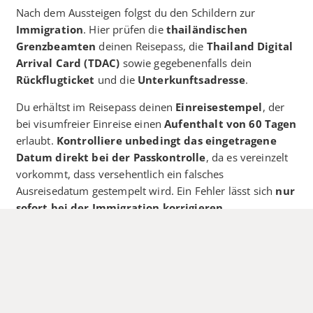
Nach dem Aussteigen folgst du den Schildern zur
Immigration
. Hier prüfen die
thailändischen
Grenzbeamten
deinen Reisepass, die
Thailand Digital
Arrival Card (TDAC)
sowie gegebenenfalls dein
Rückflugticket
und die
Unterkunftsadresse
.
Du erhältst im Reisepass deinen
Einreisestempel
, der
bei visumfreier Einreise einen
Aufenthalt von 60 Tagen
erlaubt.
Kontrolliere unbedingt das eingetragene
Datum direkt bei der Passkontrolle
, da es vereinzelt
vorkommt, dass versehentlich ein falsches
Ausreisedatum gestempelt wird. Ein Fehler lässt sich
nur
sofort bei der Immigration korrigieren
.
Tipp
: Bewahre alle Dokumente (Reisepass, TDAC,
Rückflugticket, Unterkunftsbestätigung) griffbereit im
Handgepäck auf.
Gepäckausgabe & Zollkontrolle