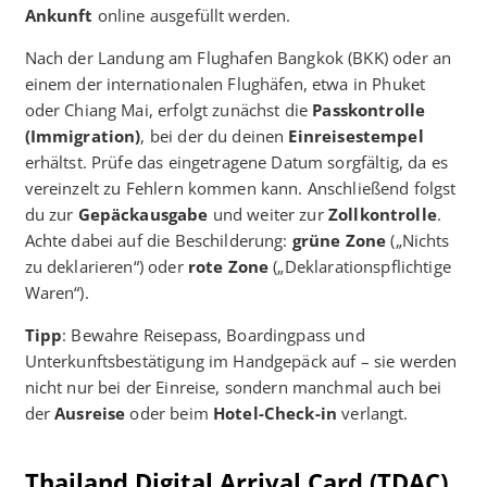
Ankunft
online ausgefüllt werden.
Nach der Landung am Flughafen Bangkok (BKK) oder an
einem der internationalen Flughäfen, etwa in Phuket
oder Chiang Mai, erfolgt zunächst die
Passkontrolle
(Immigration)
, bei der du deinen
Einreisestempel
erhältst. Prüfe das eingetragene Datum sorgfältig, da es
vereinzelt zu Fehlern kommen kann. Anschließend folgst
du zur
Gepäckausgabe
und weiter zur
Zollkontrolle
.
Achte dabei auf die Beschilderung:
grüne Zone
(„Nichts
zu deklarieren“) oder
rote Zone
(„Deklarationspflichtige
Waren“).
Tipp
: Bewahre Reisepass, Boardingpass und
Unterkunftsbestätigung im Handgepäck auf – sie werden
nicht nur bei der Einreise, sondern manchmal auch bei
der
Ausreise
oder beim
Hotel-Check-in
verlangt.
Thailand Digital Arrival Card (TDAC)