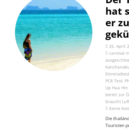
hat 
er z
gekü
25. April 
carnival 
ausgeschlo
Kanchanabu
Einreisebe
PCR Test
,
P
Up Hua Hin
bereit zur 
braucht Luf
Keine Ko
Die thailän
Touristen p