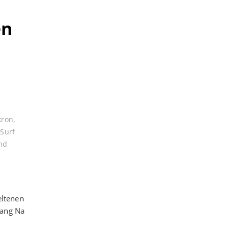
en
kron
,
,
Surf
nd
eltenen
hang Na