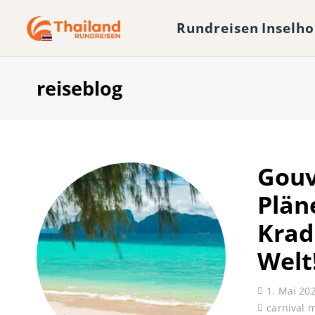
Rundreisen
Inselh
reiseblog
Gouv
Plän
Krad
Welt
1. Mai 20
carnival 