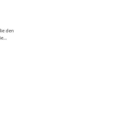
die den
die…