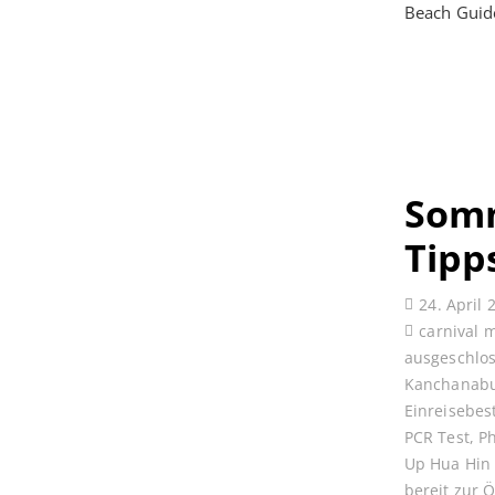
Beach Guid
Somm
Tipp
24. April 
carnival 
ausgeschlo
Kanchanabu
Einreisebe
PCR Test
,
P
Up Hua Hin
bereit zur 