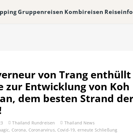
opping
Gruppenreisen
Kombireisen
Reiseinf
erneur von Trang enthüllt
e zur Entwicklung von Koh
an, dem besten Strand de
!
23
Thailand Rundreisen
Thailand News
magic
,
Corona
,
Coronarvirus
,
Covid-19
,
erneute Schließung