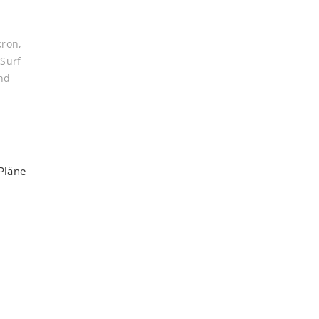
kron
,
,
Surf
nd
Pläne