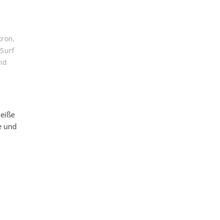
kron
,
,
Surf
nd
heiße
e und