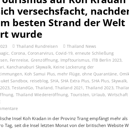
sich versechsfacht, nachd
um besten Strand der Welt
rt wurde
2023
Thailand Rundreisen
Thailand News
magic
,
Corona
,
Coronarvirus
,
Covid-19
,
erneute Schließung
ssen
,
Fernreise
,
Grenzöffnung
,
Impftourismus
,
ITB Berlin 2023
,
ri
,
Kanchanaburi Skywalk
,
Keine Lockerung der
stimmungen
,
Koh Samui Plus
,
mehr Flüge
,
ohne Quarantäne
,
Omi
huket Sandbox
,
reiseblog
,
SHA
,
SHA Extra Plus
,
SHA Plus
,
Skywalk
 2023
,
TestandGo
,
Thailand
,
Thailand 2021
,
Thailand 2023
,
Thaila
Öffnung
,
Thailand Wiedereröffnung
,
Touristen
,
Urlaub
,
Wirtschaft
t
mmentare
dische Insel Koh Kradan in der Provinz Trang empfängt mehr al
ro Tag, seit die Insel letzten Monat von der britischen Website W