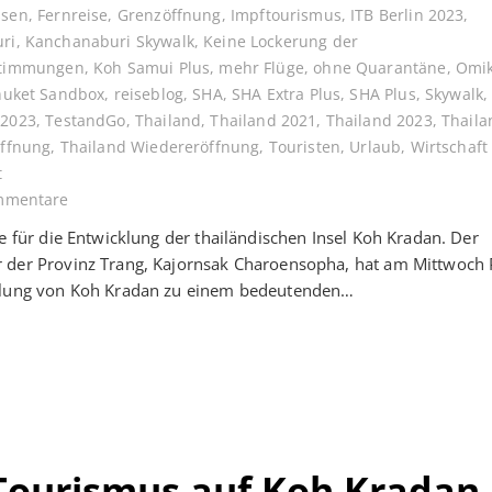
ssen
,
Fernreise
,
Grenzöffnung
,
Impftourismus
,
ITB Berlin 2023
,
ri
,
Kanchanaburi Skywalk
,
Keine Lockerung der
stimmungen
,
Koh Samui Plus
,
mehr Flüge
,
ohne Quarantäne
,
Omi
huket Sandbox
,
reiseblog
,
SHA
,
SHA Extra Plus
,
SHA Plus
,
Skywalk
 2023
,
TestandGo
,
Thailand
,
Thailand 2021
,
Thailand 2023
,
Thaila
Öffnung
,
Thailand Wiedereröffnung
,
Touristen
,
Urlaub
,
Wirtschaft
t
mmentare
ne für die Entwicklung der thailändischen Insel Koh Kradan. Der
 der Provinz Trang, Kajornsak Charoensopha, hat am Mittwoch 
klung von Koh Kradan zu einem bedeutenden…
Tourismus auf Koh Kradan