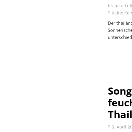
braucht Luf
Keine Ko
Der thailä
Sonnenschei
unterschied
Song
feuc
Thai
5. April 2