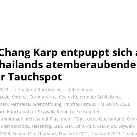
Chang Karp entpuppt sich 
hailands atemberaubende
r Tauchspot
2023
Thailand Rundreisen
Reisetipps
magic
,
Corona
,
Coronarvirus
,
Covid-19
,
erneute Schließung
ssen
,
Fernreise
,
Grenzöffnung
,
Impftourismus
,
ITB Berlin 2023
,
ri
,
Kanchanaburi Skywalk
,
Keine Lockerung der
stimmungen
,
Koh Samui Plus
,
mehr Flüge
,
ohne Quarantäne
,
Omi
huket Sandbox
,
reiseblog
,
SHA
,
SHA Extra Plus
,
SHA Plus
,
Skywalk
 2023
,
TestandGo
,
Thailand
,
Thailand 2021
,
Thailand 2023
,
Thaila