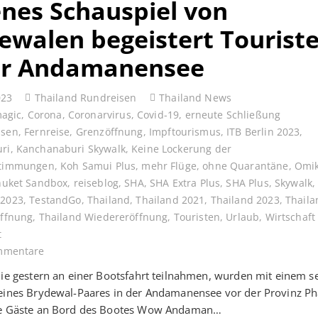
enes Schauspiel von
ewalen begeistert Tourist
er Andamanensee
023
Thailand Rundreisen
Thailand News
magic
,
Corona
,
Coronarvirus
,
Covid-19
,
erneute Schließung
ssen
,
Fernreise
,
Grenzöffnung
,
Impftourismus
,
ITB Berlin 2023
,
ri
,
Kanchanaburi Skywalk
,
Keine Lockerung der
stimmungen
,
Koh Samui Plus
,
mehr Flüge
,
ohne Quarantäne
,
Omi
huket Sandbox
,
reiseblog
,
SHA
,
SHA Extra Plus
,
SHA Plus
,
Skywalk
 2023
,
TestandGo
,
Thailand
,
Thailand 2021
,
Thailand 2023
,
Thaila
Öffnung
,
Thailand Wiedereröffnung
,
Touristen
,
Urlaub
,
Wirtschaft
t
mmentare
die gestern an einer Bootsfahrt teilnahmen, wurden mit einem s
 eines Brydewal-Paares in der Andamanensee vor der Provinz P
ie Gäste an Bord des Bootes Wow Andaman…