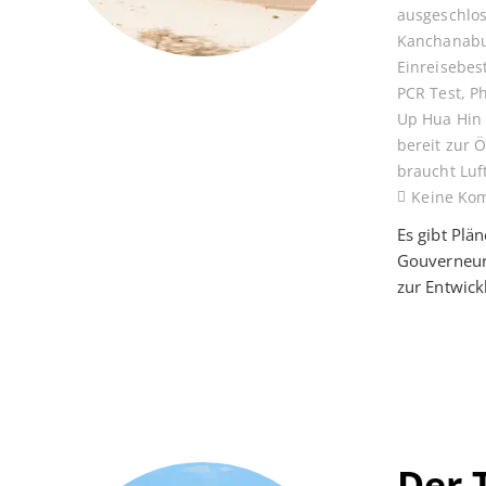
ausgeschlo
Kanchanabu
Einreisebe
PCR Test
,
P
Up Hua Hin
bereit zur 
braucht Luf
Keine Ko
Es gibt Plä
Gouverneur
zur Entwic
Der 