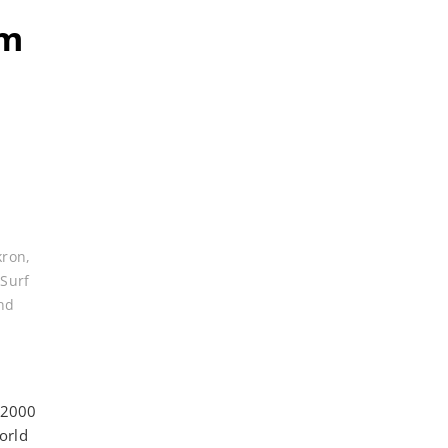
em
kron
,
,
Surf
nd
s 2000
orld