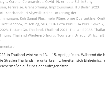
magic
,
Corona
,
Coronarvirus
,
Covid-19
,
erneute Schließung
ssen
,
Fernreise
,
Grenzöffnung
,
Impftourismus
,
ITB Berlin 2023
,
ri
,
Kanchanaburi Skywalk
,
Keine Lockerung der
stimmungen
,
Koh Samui Plus
,
mehr Flüge
,
ohne Quarantäne
,
Omi
huket Sandbox
,
reiseblog
,
SHA
,
SHA Extra Plus
,
SHA Plus
,
Skywalk
 2023
,
TestandGo
,
Thailand
,
Thailand 2021
,
Thailand 2023
,
Thaila
Öffnung
,
Thailand Wiedereröffnung
,
Touristen
,
Urlaub
,
Wirtschaft
t
mmentare
23 in Thailand wird vom 13. – 15. April gefeiert. Während die 
ie Straßen Thailands herunterbrennt, bereiten sich Einheimisch
leichermaßen auf eines der aufregendsten…