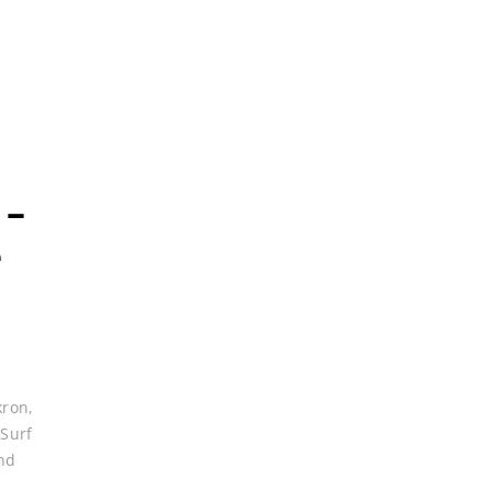
 –
e
kron
,
,
Surf
nd