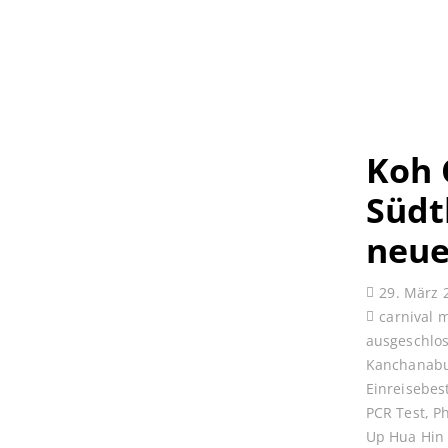
Koh 
Südt
neue
29. März 
carnival 
ausgeschlo
Kanchanabu
Einreisebe
PCR Test
,
P
Up Hua Hin