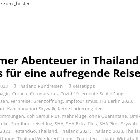
e zum „besten…
er Abenteuer in Thailand
s für eine aufregende Reis
2023
Thailand Rundreisen
Reisetipps
magic
,
Corona
,
Coronarvirus
,
Covid-19
,
erneute Schließung
ssen
,
Fernreise
,
Grenzöffnung
,
Impftourismus
,
ITB Berlin 2023
,
ri
,
Kanchanaburi Skywalk
,
Keine Lockerung der
stimmungen
,
Koh Samui Plus
,
mehr Flüge
,
ohne Quarantäne
,
Omi
huket Sandbox
,
reiseblog
,
SHA
,
SHA Extra Plus
,
SHA Plus
,
Skywalk
 2023
,
TestandGo
,
Thailand
,
Thailand 2021
,
Thailand 2023
,
Thaila
Öffnung
,
Thailand Wiedereröffnung
,
Touristen
,
Urlaub
,
Wirtschaft