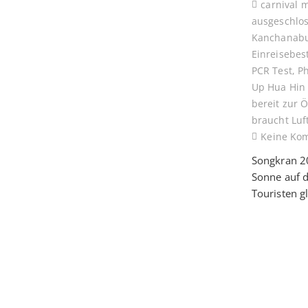
carnival 
ausgeschlo
Kanchanabu
Einreisebe
PCR Test
,
P
Up Hua Hin
bereit zur 
braucht Luf
Keine Ko
Songkran 20
Sonne auf d
Touristen g