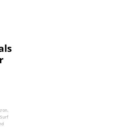
als
r
kron
,
,
Surf
nd