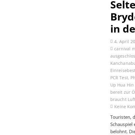
Selt
Bryd
in d
4. April 2
carnival 
ausgeschlo
Kanchanabu
Einreisebe
PCR Test
,
P
Up Hua Hin
bereit zur 
braucht Luf
Keine Ko
Touristen, 
Schauspiel
belohnt. D