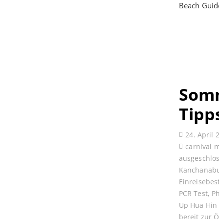
Beach Guid
Somm
Tipp
24. April 
carnival 
ausgeschlo
Kanchanabu
Einreisebe
PCR Test
,
P
Up Hua Hin
bereit zur 