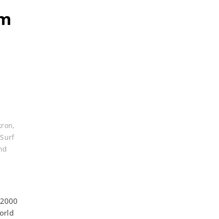
em
kron
,
,
Surf
nd
s 2000
orld