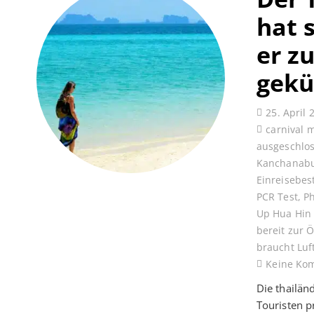
hat 
er z
gekü
25. April 
carnival 
ausgeschlo
Kanchanabu
Einreisebe
PCR Test
,
P
Up Hua Hin
bereit zur 
braucht Luf
Keine Ko
Die thailän
Touristen p