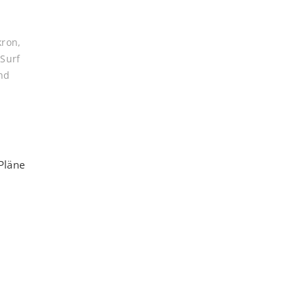
kron
,
,
Surf
nd
Pläne