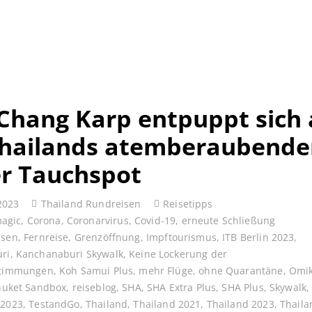
Chang Karp entpuppt sich 
hailands atemberaubende
r Tauchspot
2023
Thailand Rundreisen
Reisetipps
magic
,
Corona
,
Coronarvirus
,
Covid-19
,
erneute Schließung
ssen
,
Fernreise
,
Grenzöffnung
,
Impftourismus
,
ITB Berlin 2023
,
ri
,
Kanchanaburi Skywalk
,
Keine Lockerung der
stimmungen
,
Koh Samui Plus
,
mehr Flüge
,
ohne Quarantäne
,
Omi
huket Sandbox
,
reiseblog
,
SHA
,
SHA Extra Plus
,
SHA Plus
,
Skywalk
 2023
,
TestandGo
,
Thailand
,
Thailand 2021
,
Thailand 2023
,
Thaila