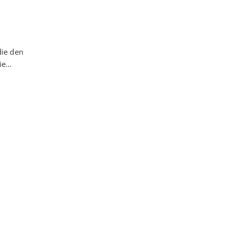
die den
die…