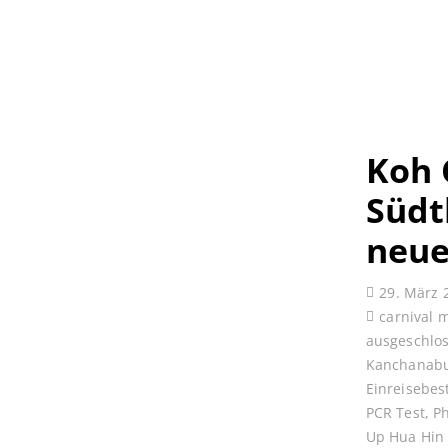
Koh 
Südt
neue
29. März 
carnival 
ausgeschlo
Kanchanabu
Einreisebe
PCR Test
,
P
Up Hua Hin