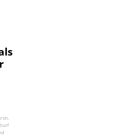
als
r
kron
,
,
Surf
nd