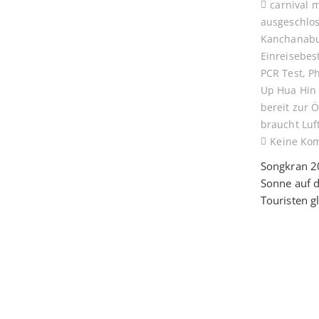
carnival 
ausgeschlo
Kanchanabu
Einreisebe
PCR Test
,
P
Up Hua Hin
bereit zur 
braucht Luf
Keine Ko
Songkran 20
Sonne auf d
Touristen g