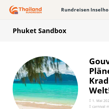
Rundreisen
Inselh
Phuket Sandbox
Gouv
Plän
Krad
Welt
1. Mai 20
carnival 