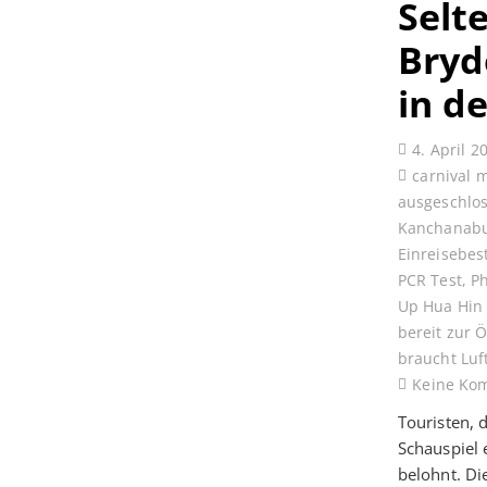
Selt
Bryd
in d
4. April 2
carnival 
ausgeschlo
Kanchanabu
Einreisebe
PCR Test
,
P
Up Hua Hin
bereit zur 
braucht Luf
Keine Ko
Touristen, 
Schauspiel
belohnt. D