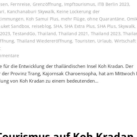
ssen
,
Fernreise
,
Grenzöffnung
,
Impftourismus
,
ITB Berlin 2023
,
ri
,
Kanchanaburi Skywalk
,
Keine Lockerung der
stimmungen
,
Koh Samui Plus
,
mehr Flüge
,
ohne Quarantäne
,
Omi
huket Sandbox
,
reiseblog
,
SHA
,
SHA Extra Plus
,
SHA Plus
,
Skywalk
 2023
,
TestandGo
,
Thailand
,
Thailand 2021
,
Thailand 2023
,
Thaila
Öffnung
,
Thailand Wiedereröffnung
,
Touristen
,
Urlaub
,
Wirtschaft
t
mmentare
ne für die Entwicklung der thailändischen Insel Koh Kradan. Der
 der Provinz Trang, Kajornsak Charoensopha, hat am Mittwoch 
klung von Koh Kradan zu einem bedeutenden…
Tourismus auf Koh Kradan