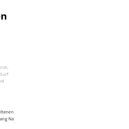
en
kron
,
,
Surf
nd
eltenen
hang Na