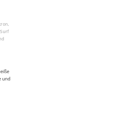
kron
,
,
Surf
nd
heiße
e und