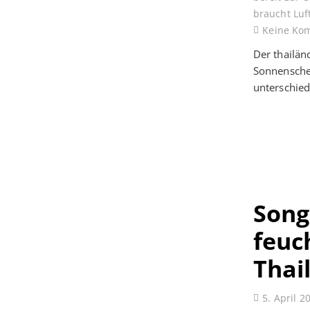
braucht Luf
Keine Ko
Der thailä
Sonnenschei
unterschied
Song
feuc
Thai
5. April 2