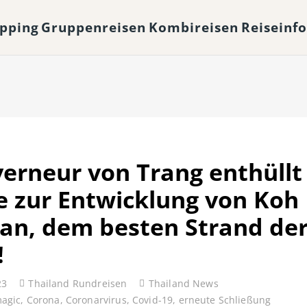
opping
Gruppenreisen
Kombireisen
Reiseinf
erneur von Trang enthüllt
e zur Entwicklung von Koh
an, dem besten Strand de
!
23
Thailand Rundreisen
Thailand News
magic
,
Corona
,
Coronarvirus
,
Covid-19
,
erneute Schließung