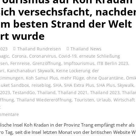
sich versechsfacht, nachd
um besten Strand der Welt
rt wurde
2023
Thailand Rundreisen
Thailand News
magic
,
Corona
,
Coronarvirus
,
Covid-19
,
erneute Schließung
ssen
,
Fernreise
,
Grenzöffnung
,
Impftourismus
,
ITB Berlin 2023
,
ri
,
Kanchanaburi Skywalk
,
Keine Lockerung der
stimmungen
,
Koh Samui Plus
,
mehr Flüge
,
ohne Quarantäne
,
Omi
huket Sandbox
,
reiseblog
,
SHA
,
SHA Extra Plus
,
SHA Plus
,
Skywalk
 2023
,
TestandGo
,
Thailand
,
Thailand 2021
,
Thailand 2023
,
Thaila
Öffnung
,
Thailand Wiedereröffnung
,
Touristen
,
Urlaub
,
Wirtschaft
t
mmentare
dische Insel Koh Kradan in der Provinz Trang empfängt mehr al
ro Tag, seit die Insel letzten Monat von der britischen Website W