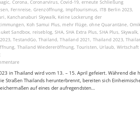
magic
,
Corona
,
Coronarvirus
,
Covid-19
,
erneute Schließung
ssen
,
Fernreise
,
Grenzöffnung
,
Impftourismus
,
ITB Berlin 2023
,
ri
,
Kanchanaburi Skywalk
,
Keine Lockerung der
stimmungen
,
Koh Samui Plus
,
mehr Flüge
,
ohne Quarantäne
,
Omi
huket Sandbox
,
reiseblog
,
SHA
,
SHA Extra Plus
,
SHA Plus
,
Skywalk
 2023
,
TestandGo
,
Thailand
,
Thailand 2021
,
Thailand 2023
,
Thaila
Öffnung
,
Thailand Wiedereröffnung
,
Touristen
,
Urlaub
,
Wirtschaft
t
mmentare
23 in Thailand wird vom 13. – 15. April gefeiert. Während die 
ie Straßen Thailands herunterbrennt, bereiten sich Einheimisch
leichermaßen auf eines der aufregendsten…