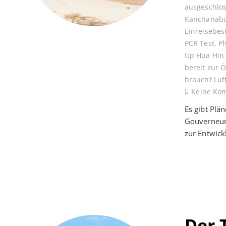
ausgeschlo
Kanchanabu
Einreisebe
PCR Test
,
P
Up Hua Hin
bereit zur 
braucht Luf
Keine Ko
Es gibt Plä
Gouverneur
zur Entwic
Der 