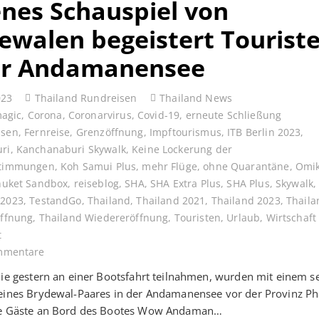
enes Schauspiel von
ewalen begeistert Tourist
er Andamanensee
023
Thailand Rundreisen
Thailand News
magic
,
Corona
,
Coronarvirus
,
Covid-19
,
erneute Schließung
ssen
,
Fernreise
,
Grenzöffnung
,
Impftourismus
,
ITB Berlin 2023
,
ri
,
Kanchanaburi Skywalk
,
Keine Lockerung der
stimmungen
,
Koh Samui Plus
,
mehr Flüge
,
ohne Quarantäne
,
Omi
huket Sandbox
,
reiseblog
,
SHA
,
SHA Extra Plus
,
SHA Plus
,
Skywalk
 2023
,
TestandGo
,
Thailand
,
Thailand 2021
,
Thailand 2023
,
Thaila
Öffnung
,
Thailand Wiedereröffnung
,
Touristen
,
Urlaub
,
Wirtschaft
t
mmentare
die gestern an einer Bootsfahrt teilnahmen, wurden mit einem s
 eines Brydewal-Paares in der Andamanensee vor der Provinz P
ie Gäste an Bord des Bootes Wow Andaman…