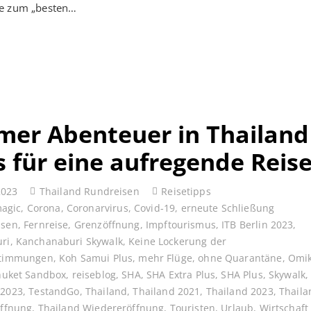
e zum „besten…
er Abenteuer in Thailand
s für eine aufregende Reis
2023
Thailand Rundreisen
Reisetipps
magic
,
Corona
,
Coronarvirus
,
Covid-19
,
erneute Schließung
ssen
,
Fernreise
,
Grenzöffnung
,
Impftourismus
,
ITB Berlin 2023
,
ri
,
Kanchanaburi Skywalk
,
Keine Lockerung der
stimmungen
,
Koh Samui Plus
,
mehr Flüge
,
ohne Quarantäne
,
Omi
huket Sandbox
,
reiseblog
,
SHA
,
SHA Extra Plus
,
SHA Plus
,
Skywalk
 2023
,
TestandGo
,
Thailand
,
Thailand 2021
,
Thailand 2023
,
Thaila
Öffnung
,
Thailand Wiedereröffnung
,
Touristen
,
Urlaub
,
Wirtschaft