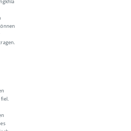
ongkhla
h
 können
r
tragen.
en
iel.
en
 es