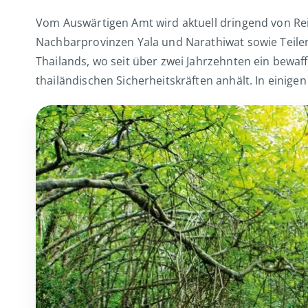
Vom Auswärtigen Amt wird aktuell dringend von Re
Nachbarprovinzen Yala und Narathiwat sowie Teile
Thailands, wo seit über zwei Jahrzehnten ein bewaf
thailändischen Sicherheitskräften anhält. In einigen