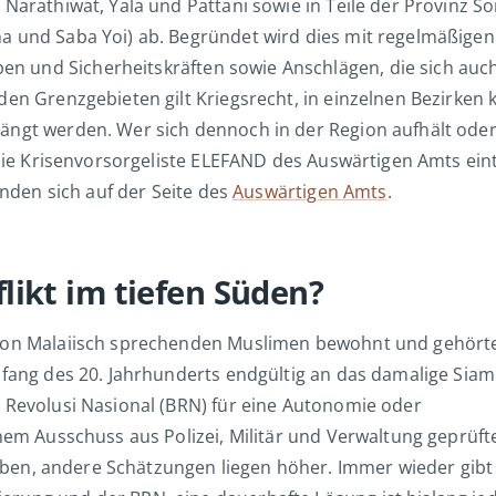
 Narathiwat, Yala und Pattani sowie in Teile der Provinz S
a und Saba Yoi) ab. Begründet wird dies mit regelmäßigen
 und Sicherheitskräften sowie Anschlägen, die sich auc
den Grenzgebieten gilt Kriegsrecht, in einzelnen Bezirken
ängt werden. Wer sich dennoch in der Region aufhält ode
n die Krisenvorsorgeliste ELEFAND des Auswärtigen Amts ein
inden sich auf der Seite des
Auswärtigen Amts
.
ikt im tiefen Süden?
h von Malaiisch sprechenden Muslimen bewohnt und gehört
fang des 20. Jahrhunderts endgültig an das damalige Siam f
n Revolusi Nasional (BRN) für eine Autonomie oder
inem Ausschuss aus Polizei, Militär und Verwaltung geprüft
en, andere Schätzungen liegen höher. Immer wieder gibt