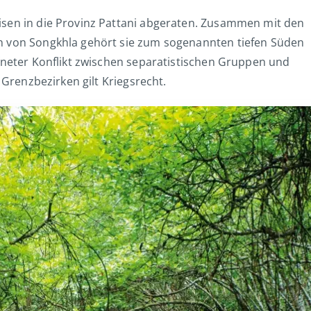
isen in die Provinz Pattani abgeraten. Zusammen mit den
n von Songkhla gehört sie zum sogenannten tiefen Süden
fneter Konflikt zwischen separatistischen Gruppen und
 Grenzbezirken gilt Kriegsrecht.