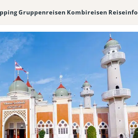
opping
Gruppenreisen
Kombireisen
Reiseinf