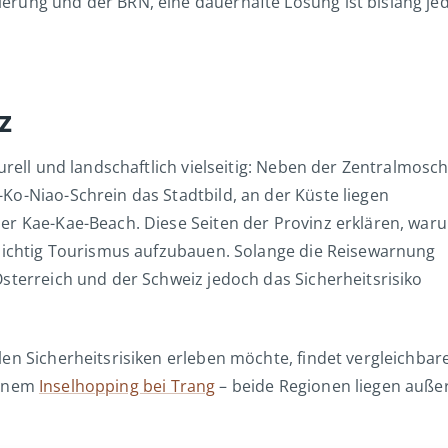
erung und der BRN, eine dauerhafte Lösung ist bislang je
z
urell und landschaftlich vielseitig: Neben der Zentralmosc
Ko-Niao-Schrein das Stadtbild, an der Küste liegen
er Kae-Kae-Beach. Diese Seiten der Provinz erklären, war
rsichtig Tourismus aufzubauen. Solange die Reisewarnung
sterreich und der Schweiz jedoch das Sicherheitsrisiko
en Sicherheitsrisiken erleben möchte, findet vergleichbar
einem
Inselhopping bei Trang
– beide Regionen liegen auße