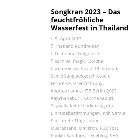
Songkran 2023 – Das
feuchtfröhliche
Wasserfest in Thailand
5. April 2023
Thailand Rundreisen
Feste und Ereignisse
carnival magic
,
Corona
,
Coronarvirus
,
Covid-19
,
erneute
Schließung ausgeschlossen
,
Fernreise
,
Grenzöffnung
,
Impftourismus
,
ITB Berlin 2023
,
Kanchanaburi
,
Kanchanaburi
Skywalk
,
Keine Lockerung der
Einreisebestimmungen
,
Koh Samui
Plus
,
mehr Flüge
,
ohne
Quarantäne
,
Omikron
,
PCR Test
,
Phuket Sandbox
,
reiseblog
,
SHA
,