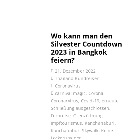
Wo kann man den
Silvester Countdown
2023 in Bangkok
feiern?
21. Dezember 2022
Thailand Rundreisen
Coronavirus
carnival magic
,
Corona
,
Coronarvirus
,
Covid-19
,
erneute
Schließung ausgeschlossen
,
Fernreise
,
Grenzöffnung
,
Impftourismus
,
Kanchanaburi
,
Kanchanaburi Skywalk
,
Keine
Lockerung der