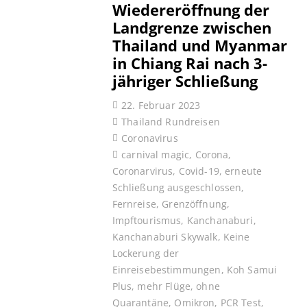
Wiedereröffnung der
Landgrenze zwischen
Thailand und Myanmar
in Chiang Rai nach 3-
jähriger Schließung
22. Februar 2023
Thailand Rundreisen
Coronavirus
carnival magic
,
Corona
,
Coronarvirus
,
Covid-19
,
erneute
Schließung ausgeschlossen
,
Fernreise
,
Grenzöffnung
,
Impftourismus
,
Kanchanaburi
,
Kanchanaburi Skywalk
,
Keine
Lockerung der
Einreisebestimmungen
,
Koh Samui
Plus
,
mehr Flüge
,
ohne
Quarantäne
,
Omikron
,
PCR Test
,