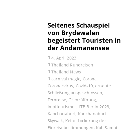
Seltenes Schauspiel
von Brydewalen
begeistert Touristen in
der Andamanensee
4. April 2023
Thailand Rundreisen
Thailand News
carnival magic
,
Corona
,
Coronarvirus
,
Covid-19
,
erneute
Schließung ausgeschlossen
,
Fernreise
,
Grenzöffnung
,
Impftourismus
,
ITB Berlin 2023
,
Kanchanaburi
,
Kanchanaburi
Skywalk
,
Keine Lockerung der
Einreisebestimmungen
,
Koh Samui