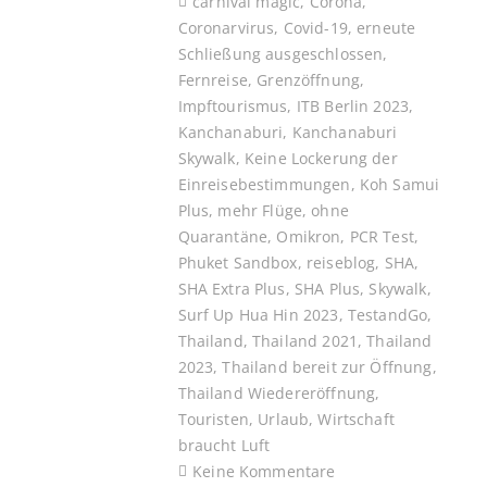
carnival magic
,
Corona
,
Coronarvirus
,
Covid-19
,
erneute
Schließung ausgeschlossen
,
Fernreise
,
Grenzöffnung
,
Impftourismus
,
ITB Berlin 2023
,
Kanchanaburi
,
Kanchanaburi
Skywalk
,
Keine Lockerung der
Einreisebestimmungen
,
Koh Samui
Plus
,
mehr Flüge
,
ohne
Quarantäne
,
Omikron
,
PCR Test
,
Phuket Sandbox
,
reiseblog
,
SHA
,
SHA Extra Plus
,
SHA Plus
,
Skywalk
,
Surf Up Hua Hin 2023
,
TestandGo
,
Thailand
,
Thailand 2021
,
Thailand
2023
,
Thailand bereit zur Öffnung
,
Thailand Wiedereröffnung
,
Touristen
,
Urlaub
,
Wirtschaft
braucht Luft
Keine Kommentare