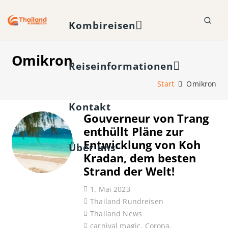
Kombireisen
Omikron
Reiseinformationen
Start
Omikron
Kontakt
Gouverneur von Trang
enthüllt Pläne zur
Entwicklung von Koh
Über uns
Kradan, dem besten
Strand der Welt!
1. Mai 2023
Thailand Rundreisen
Thailand News
carnival magic
,
Corona
,