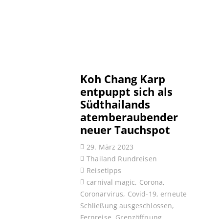
Koh Chang Karp
entpuppt sich als
Südthailands
atemberaubender
neuer Tauchspot
29. März 2023
Thailand Rundreisen
Reisetipps
carnival magic
,
Corona
,
Coronarvirus
,
Covid-19
,
erneute
Schließung ausgeschlossen
,
Fernreise
,
Grenzöffnung
,