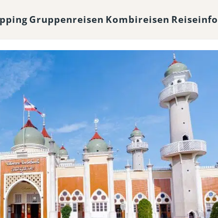
opping
Gruppenreisen
Kombireisen
Reiseinf