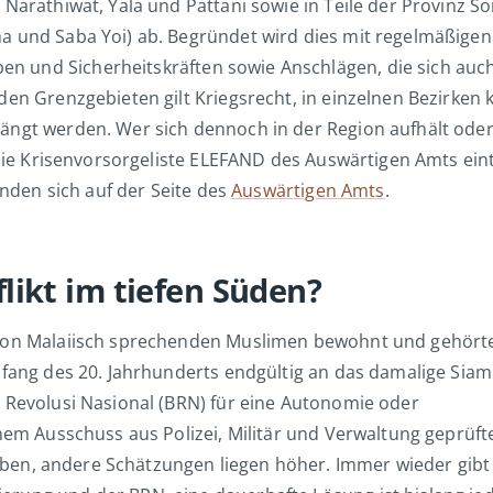
 Narathiwat, Yala und Pattani sowie in Teile der Provinz S
a und Saba Yoi) ab. Begründet wird dies mit regelmäßigen
 und Sicherheitskräften sowie Anschlägen, die sich auc
den Grenzgebieten gilt Kriegsrecht, in einzelnen Bezirken
ängt werden. Wer sich dennoch in der Region aufhält ode
n die Krisenvorsorgeliste ELEFAND des Auswärtigen Amts ein
inden sich auf der Seite des
Auswärtigen Amts
.
ikt im tiefen Süden?
h von Malaiisch sprechenden Muslimen bewohnt und gehört
fang des 20. Jahrhunderts endgültig an das damalige Siam f
n Revolusi Nasional (BRN) für eine Autonomie oder
inem Ausschuss aus Polizei, Militär und Verwaltung geprüft
en, andere Schätzungen liegen höher. Immer wieder gibt