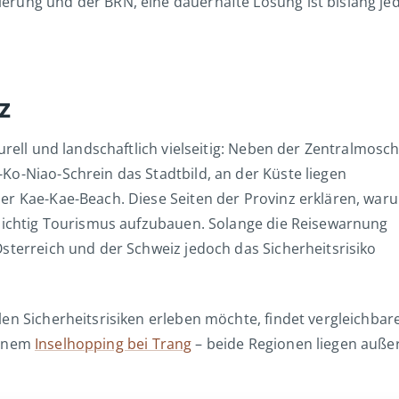
erung und der BRN, eine dauerhafte Lösung ist bislang je
z
urell und landschaftlich vielseitig: Neben der Zentralmosc
Ko-Niao-Schrein das Stadtbild, an der Küste liegen
er Kae-Kae-Beach. Diese Seiten der Provinz erklären, war
rsichtig Tourismus aufzubauen. Solange die Reisewarnung
sterreich und der Schweiz jedoch das Sicherheitsrisiko
en Sicherheitsrisiken erleben möchte, findet vergleichbar
einem
Inselhopping bei Trang
– beide Regionen liegen auße