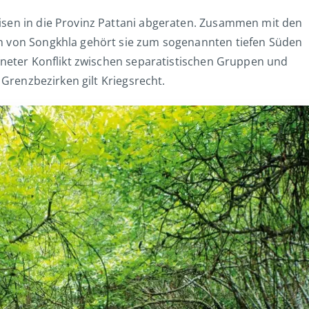
isen in die Provinz Pattani abgeraten. Zusammen mit den
n von Songkhla gehört sie zum sogenannten tiefen Süden
fneter Konflikt zwischen separatistischen Gruppen und
 Grenzbezirken gilt Kriegsrecht.