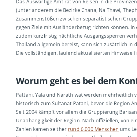
Das Auswärtige Amt rät von Reisen in die Provinzen
(unter anderem die Bezirke Chana, Na Thawi, Theph
Zusammenstößen zwischen separatistischen Gruppen
gegen Ziele mit Ausländerbezug richten können. In 
zudem kurzfristig nächtliche Ausgangssperren verh
Thailand allgemein bereist, kann sich zusätzlich i
Die vollständigen, laufend aktualisierten Hinweise f
Worum geht es bei dem Konfl
Pattani, Yala und Narathiwat werden mehrheitlic
historisch zum Sultanat Patani, bevor die Region An
Seit 2004 kämpft vor allem die Gruppierung Barisa
Unabhängigkeit der Region. Nach offiziellen, von e
Zahlen kamen seither
rund 6.000 Menschen
ums Leb