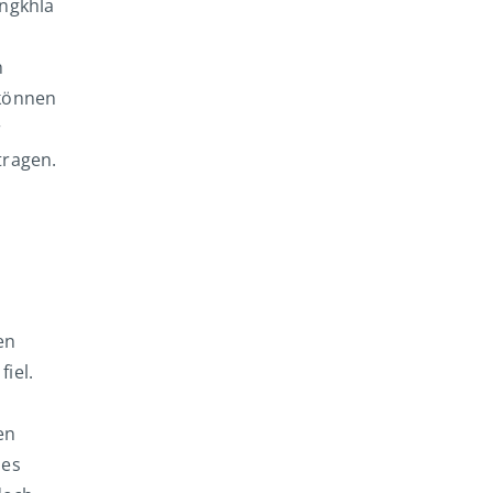
ongkhla
h
 können
r
tragen.
en
iel.
en
 es