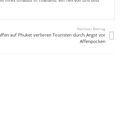
it Ihres Urlaubs in Thailand, ein Teil von uns und
Nächster Beitrag
Affen auf Phuket verlieren Touristen durch Angst vor
Affenpocken