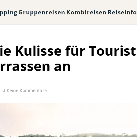
opping
Gruppenreisen
Kombireisen
Reiseinf
e Kulisse für Touris
rrassen an
Keine Kommentare