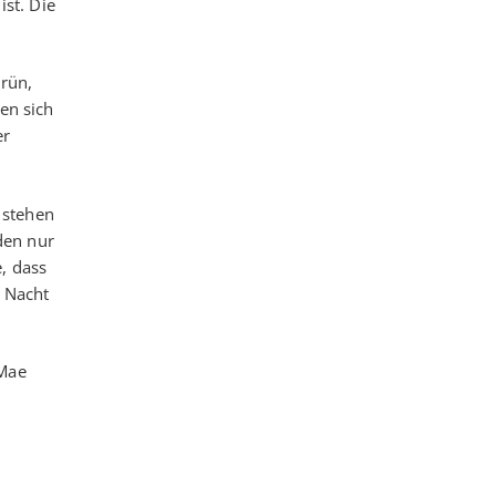
ist. Die
rün,
en sich
er
 stehen
den nur
, dass
o Nacht
-Mae