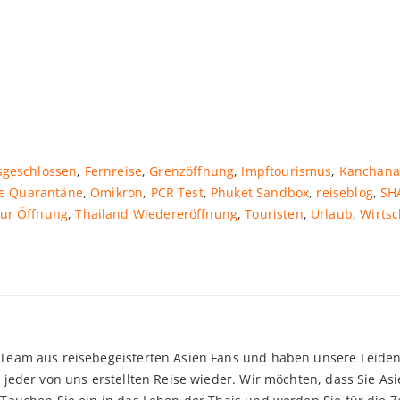
sgeschlossen
,
Fernreise
,
Grenzöffnung
,
Impftourismus
,
Kanchana
e Quarantäne
,
Omikron
,
PCR Test
,
Phuket Sandbox
,
reiseblog
,
SH
zur Öffnung
,
Thailand Wiedereröffnung
,
Touristen
,
Urlaub
,
Wirtsc
n Team aus reisebegeisterten Asien Fans und haben unsere Leid
in jeder von uns erstellten Reise wieder. Wir möchten, dass Sie 