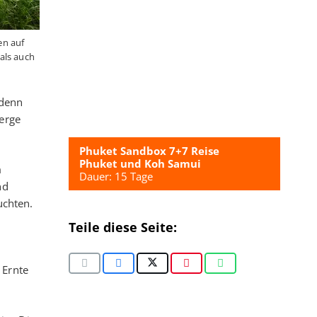
en auf
als auch
 denn
erge
Phuket Sandbox 7+7 Reise
Phuket und Koh Samui
m
Dauer: 15 Tage
nd
uchten.
Teile diese Seite:
 Ernte