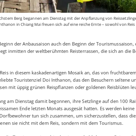
chstem Berg begannen am Dienstag mit der Anpflanzung von Reissetzling
nthanon in Chiang Mai freuen sich auf eine reiche Ernte – sowohl von Reis 
Beginn der Anbausaison auch den Beginn der Tourismussaison,
gt inmitten der weltberühmten Reisterrassen, die sich an die B
 Reis in diesem kaskadenartigen Mosaik an, das von fruchtbare
liebte Touristenziel Doi Inthanon, das den Besuchern seltene u
ssen mit üppig grünen Reispflanzen oder goldenen Reisblüten le
ng am Dienstag damit begonnen, ihre Setzlinge auf den 100 Rai
issamen Ende letzten Monats ausgesät hatten. Es werden keine
 Dorfbewohner tun sich zusammen, um sicherzustellen, dass die
dienen sie nicht mit dem Reis, sondern mit dem Tourismus.