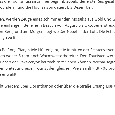
 die Tourismussaison hier beginnt, sobald der erste Reis gesät 
wundern, und die Hochsaison dauert bis Dezember.
mmen, werden Zeuge eines schimmernden Mosaiks aus Gold und G
ne einfangen. Bei einem Besuch von August bis Oktober erstreck
en Berg, und am Morgen liegt weißer Nebel in der Luft. Die Feld
nya weiter.
 Pa Pong Piang viele Hütten gibt, die inmitten der Reisterrassen
haben weder Strom noch Warmwasserbereiter. Den Touristen wer
s Leben der Pakakeryor hautnah miterleben können. Wichai sagte
sen bietet und jeder Tourist den gleichen Preis zahlt – Bt 700 pr
 er wählt.
cht werden: über Doi Inthanon oder über die Straße Chiang Mai