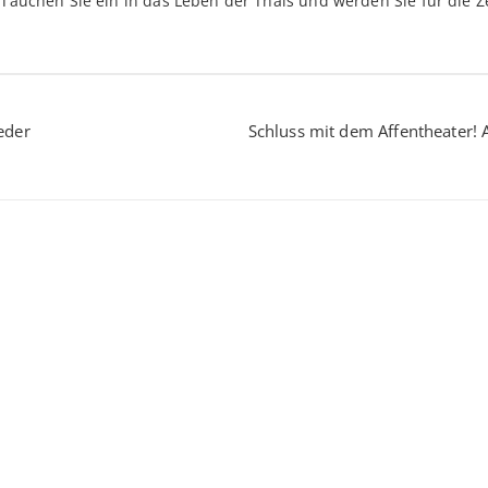
 Tauchen Sie ein in das Leben der Thais und werden Sie für die Ze
eder
Schluss mit dem Affentheater! 