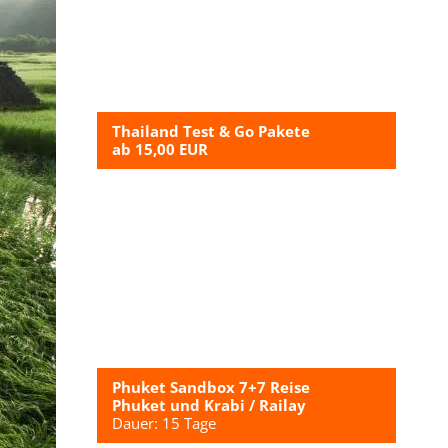
Thailand Test & Go Pakete
ab 15,00 EUR
Phuket Sandbox 7+7 Reise
Phuket und Krabi / Railay
Dauer: 15 Tage