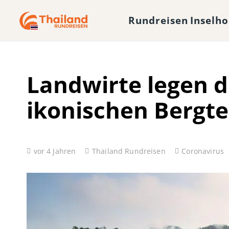
Rundreisen
Inselh
Landwirte legen di
ikonischen Bergte
vor 4 Jahren
Thailand Rundreisen
Coronavirus