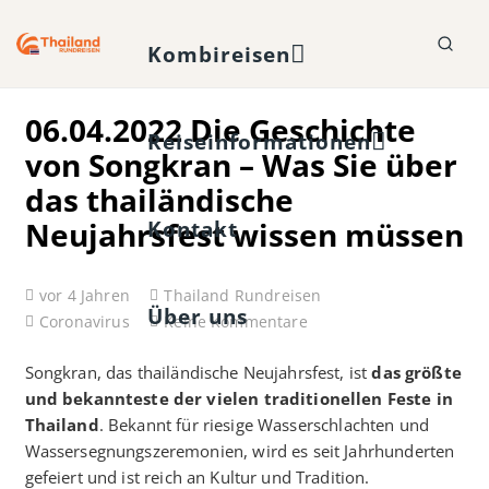
Kombireisen
06.04.2022 Die Geschichte
Reiseinformationen
von Songkran – Was Sie über
das thailändische
Neujahrsfest wissen müssen
Kontakt
vor 4 Jahren
Thailand Rundreisen
Über uns
Coronavirus
Keine Kommentare
Songkran, das thailändische Neujahrsfest, ist
das größte
und bekannteste der vielen traditionellen Feste in
Thailand
. Bekannt für riesige Wasserschlachten und
Wassersegnungszeremonien, wird es seit Jahrhunderten
gefeiert und ist reich an Kultur und Tradition.