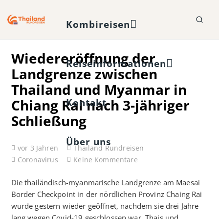
Kombireisen
Wiedereröffnung der
Reiseinformationen
Landgrenze zwischen
Thailand und Myanmar in
Chiang Rai nach 3-jähriger
Kontakt
Schließung
Über uns
vor 3 Jahren
Thailand Rundreisen
Coronavirus
Keine Kommentare
Die thailändisch-myanmarische Landgrenze am Maesai
Border Checkpoint in der nördlichen Provinz Chaing Rai
wurde gestern wieder geöffnet, nachdem sie drei Jahre
lang wegen Covid-19 geschlossen war. Thais und