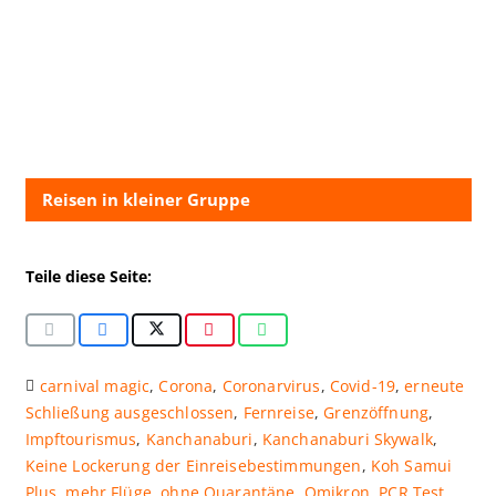
Reisen in kleiner Gruppe
Teile diese Seite:
carnival magic
,
Corona
,
Coronarvirus
,
Covid-19
,
erneute
Schließung ausgeschlossen
,
Fernreise
,
Grenzöffnung
,
Impftourismus
,
Kanchanaburi
,
Kanchanaburi Skywalk
,
Keine Lockerung der Einreisebestimmungen
,
Koh Samui
Plus
,
mehr Flüge
,
ohne Quarantäne
,
Omikron
,
PCR Test
,