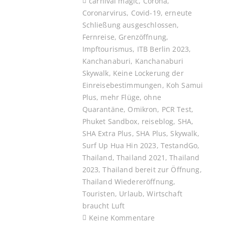
carnival magic
,
Corona
,
Coronarvirus
,
Covid-19
,
erneute
Schließung ausgeschlossen
,
Fernreise
,
Grenzöffnung
,
Impftourismus
,
ITB Berlin 2023
,
Kanchanaburi
,
Kanchanaburi
Skywalk
,
Keine Lockerung der
Einreisebestimmungen
,
Koh Samui
Plus
,
mehr Flüge
,
ohne
Quarantäne
,
Omikron
,
PCR Test
,
Phuket Sandbox
,
reiseblog
,
SHA
,
SHA Extra Plus
,
SHA Plus
,
Skywalk
,
Surf Up Hua Hin 2023
,
TestandGo
,
Thailand
,
Thailand 2021
,
Thailand
2023
,
Thailand bereit zur Öffnung
,
Thailand Wiedereröffnung
,
Touristen
,
Urlaub
,
Wirtschaft
braucht Luft
Keine Kommentare