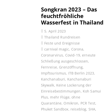
Songkran 2023 – Das
feuchtfröhliche
Wasserfest in Thailand
5. April 2023
Thailand Rundreisen
Feste und Ereignisse
carnival magic
,
Corona
,
Coronarvirus
,
Covid-19
,
erneute
Schließung ausgeschlossen
,
Fernreise
,
Grenzöffnung
,
Impftourismus
,
ITB Berlin 2023
,
Kanchanaburi
,
Kanchanaburi
Skywalk
,
Keine Lockerung der
Einreisebestimmungen
,
Koh Samui
Plus
,
mehr Flüge
,
ohne
Quarantäne
,
Omikron
,
PCR Test
,
Phuket Sandbox
,
reiseblog
,
SHA
,