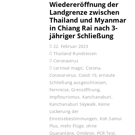
Wiedereröffnung der
Landgrenze zwischen
Thailand und Myanmar
in Chiang Rai nach 3-
jähriger Schließung
22. Februar 2023
Thailand Rundreisen
Coronavirus
carnival magic
,
Corona
,
Coronarvirus
,
Covid-19
,
erneute
Schließung ausgeschlossen
,
Fernreise
,
Grenzöffnung
,
Impftourismus
,
Kanchanaburi
,
Kanchanaburi Skywalk
,
Keine
Lockerung der
Einreisebestimmungen
,
Koh Samui
Plus
,
mehr Flüge
,
ohne
Quarantäne
,
Omikron
,
PCR Test
,