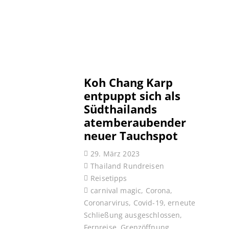
Koh Chang Karp
entpuppt sich als
Südthailands
atemberaubender
neuer Tauchspot
29. März 2023
Thailand Rundreisen
Reisetipps
carnival magic
,
Corona
,
Coronarvirus
,
Covid-19
,
erneute
Schließung ausgeschlossen
,
Fernreise
,
Grenzöffnung
,