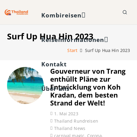
Kombireisen
Surf Up Hua Hin 2023
Reiseinformationen
Start
Surf Up Hua Hin 2023
Kontakt
Gouverneur von Trang
enthüllt Pläne zur
Entwicklung von Koh
Über uns
Kradan, dem besten
Strand der Welt!
1. Mai 2023
Thailand Rundreisen
Thailand News
carnival magic
,
Corona
,