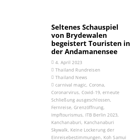
Seltenes Schauspiel
von Brydewalen
begeistert Touristen in
der Andamanensee
4. April 2023
Thailand Rundreisen
Thailand News
carnival magic
,
Corona
,
Coronarvirus
,
Covid-19
,
erneute
Schließung ausgeschlossen
,
Fernreise
,
Grenzöffnung
,
Impftourismus
,
ITB Berlin 2023
,
Kanchanaburi
,
Kanchanaburi
Skywalk
,
Keine Lockerung der
Einreisebestimmungen
,
Koh Samui