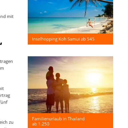
und mit
Inselhopping Koh Samui ab 545
“
 tragen
em
it
rtrag
fünf
Familienurlaub in Thailand
eich zu
ab 1.250