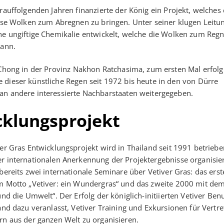
rauffolgenden Jahren finanzierte der König ein Projekt, welches 
ese Wolken zum Abregnen zu bringen. Unter seiner klugen Leitu
ne ungiftige Chemikalie entwickelt, welche die Wolken zum Reg
kann.
 Chong in der Provinz Nakhon Ratchasima, zum ersten Mal erfolg
 dieser künstliche Regen seit 1972 bis heute in den von Dürre
an andere interessierte Nachbarstaaten weitergegeben.
cklungsprojekt
er Gras Entwicklungsprojekt wird in Thailand seit 1991 betriebe
r internationalen Anerkennung der Projektergebnisse organisie
bereits zwei internationale Seminare über Vetiver Gras: das ers
m Motto „Vetiver: ein Wundergras“ und das zweite 2000 mit dem 
und die Umwelt“. Der Erfolg der königlich-initiierten Vetiver Be
and dazu veranlasst, Vetiver Training und Exkursionen für Vertre
n aus der ganzen Welt zu organisieren.