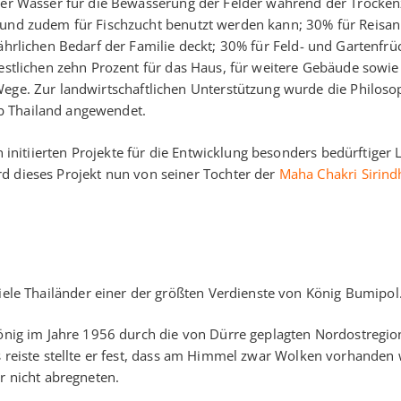
der Wasser für die Bewässerung der Felder während der Trocken
und zudem für Fischzucht benutzt werden kann; 30% für Reisan
ährlichen Bedarf der Familie deckt; 30% für Feld- und Gartenfrü
estlichen zehn Prozent für das Haus, für weitere Gebäude sowie
Wege. Zur landwirtschaftlichen Unterstützung wurde die Philoso
b Thailand angewendet.
h initiierten Projekte für die Entwicklung besonders bedürftiger
d dieses Projekt nun von seiner Tochter der
Maha Chakri Sirind
viele Thailänder einer der größten Verdienste von König Bumipol
König im Jahre 1956 durch die von Dürre geplagten Nordostregi
 reiste stellte er fest, dass am Himmel zwar Wolken vorhanden
r nicht abregneten.