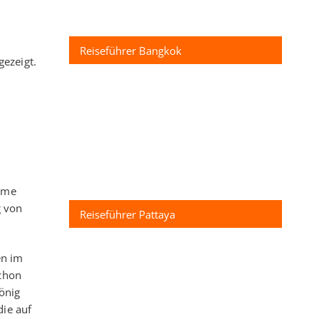
Reiseführer Bangkok
ezeigt.
leme
g von
Reiseführer Pattaya
en im
schon
önig
die auf