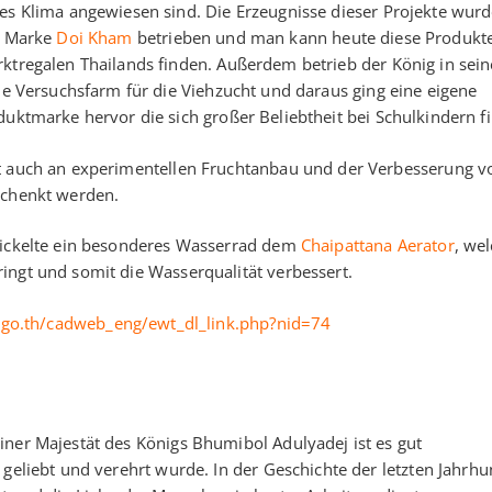
es Klima angewiesen sind. Die Erzeugnisse dieser Projekte wur
r Marke
Doi Kham
betrieben und man kann heute diese Produkte
ktregalen Thailands finden. Außerdem betrieb der König in sei
ne Versuchsfarm für die Viehzucht und daraus ging eine eigene
uktmarke hervor die sich großer Beliebtheit bei Schulkindern fi
st auch an experimentellen Fruchtanbau und der Verbesserung v
schenkt werden.
twickelte ein besonderes Wasserrad dem
Chaipattana Aerator
, we
ingt und somit die Wasserqualität verbessert.
.go.th/cadweb_eng/ewt_dl_link.php?nid=74
iner Majestät des Königs Bhumibol Adulyadej ist es gut
 geliebt und verehrt wurde. In der Geschichte der letzten Jahrh