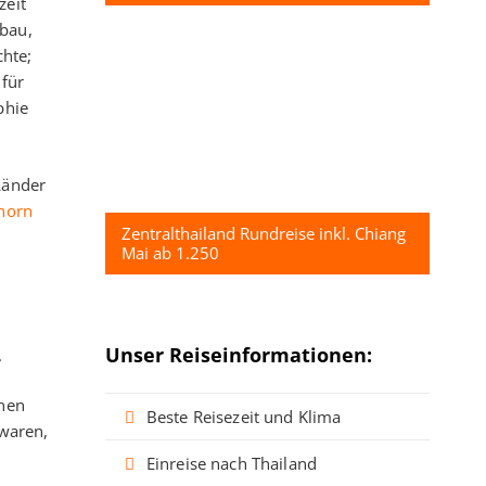
zeit
bau,
chte;
 für
phie
 Länder
horn
Zentralthailand Rundreise inkl. Chiang
Mai ab 1.250
Unser Reiseinformationen:
.
onen
Beste Reisezeit und Klima
 waren,
Einreise nach Thailand