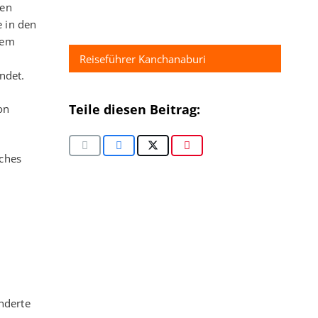
den
 in den
nem
Reiseführer Kanchanaburi
ndet.
Teile diesen Beitrag:
on
lches
underte