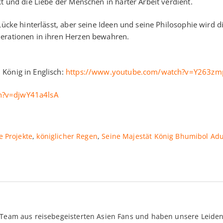
t und die Liebe der Menschen in harter Arbeit verdient.
Lücke hinterlässt, aber seine Ideen und seine Philosophie wird d
nerationen in ihren Herzen bewahren.
König in Englisch:
https://www.youtube.com/watch?v=Y263zmp
h?v=djwY41a4lsA
e Projekte
,
königlicher Regen
,
Seine Majestät König Bhumibol Adu
n Team aus reisebegeisterten Asien Fans und haben unsere Leid