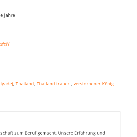
ie Jahre
fziY
lyadej
,
Thailand
,
Thailand trauert
,
verstorbener König
enschaft zum Beruf gemacht. Unsere Erfahrung und