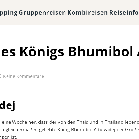
opping
Gruppenreisen
Kombireisen
Reiseinf
es Königs Bhumibol 
Keine Kommentare
dej
n eine Woche her, dass der von den Thais und in Thailand leben
rn gleichermaßen geliebte König Bhumibol Adulyadej der Große
gen ist.