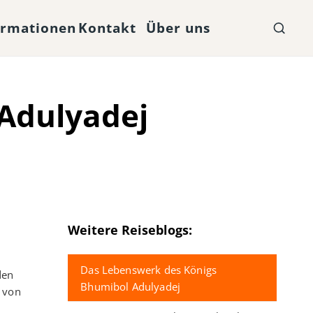
ormationen
Kontakt
Über uns
Adulyadej
Weitere Reiseblogs:
Das Lebenswerk des Königs
den
Bhumibol Adulyadej
 von