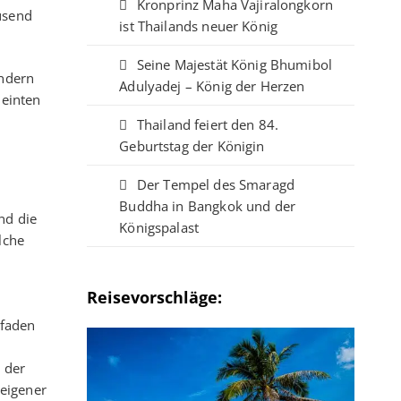
Kronprinz Maha Vajiralongkorn
ausend
ist Thailands neuer König
Seine Majestät König Bhumibol
ondern
Adulyadej – König der Herzen
meinten
Thailand feiert den 84.
Geburtstag der Königin
Der Tempel des Smaragd
Buddha in Bangkok und der
nd die
Königspalast
lche
Reisevorschläge:
Pfaden
 der
 eigener