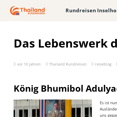
Rundreisen
Inselh
Das Lebenswerk d
vor 10 Jahren
Thailand Rundreisen
reiseblog
König Bhumibol Adulya
Es ist nu
Auslände
uns gegan