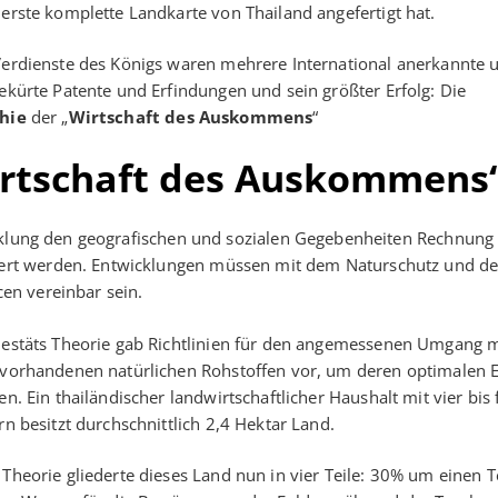
erste komplette Landkarte von Thailand angefertigt hat.
Verdienste des Königs waren mehrere International anerkannte 
ekürte Patente und Erfindungen und sein größter Erfolg: Die
hie
der „
Wirtschaft des Auskommens
“
Wirtschaft des Auskommens
icklung den geografischen und sozialen Gegebenheiten Rechnung
ert werden. Entwicklungen müssen mit dem Naturschutz und d
en vereinbar sein.
jestäts Theorie gab Richtlinien für den angemessenen Umgang m
 vorhandenen natürlichen Rohstoffen vor, um deren optimalen E
en. Ein thailändischer landwirtschaftlicher Haushalt mit vier bis 
rn besitzt durchschnittlich 2,4 Hektar Land.
Theorie gliederte dieses Land nun in vier Teile: 30% um einen T