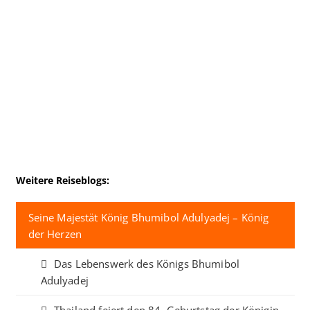
Weitere Reiseblogs:
Seine Majestät König Bhumibol Adulyadej – König
der Herzen
Das Lebenswerk des Königs Bhumibol
Adulyadej