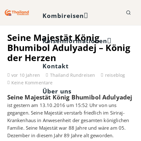
Kombireisen
Seine Majestät König
Reiseinformationen
Bhumibol Adulyadej – König
der Herzen
Kontakt
vor 10 Jahren
Thailand Rundreisen
reiseblog
Keine Kommentare
Über uns
Seine Majestät König Bhumibol Adulyadej
ist gestern am 13.10.2016 um 15:52 Uhr von uns
gegangen. Seine Majestät verstarb friedlich im Siriraj-
Krankenhaus in Anwesenheit der gesamten königlichen
Familie. Seine Majestät war 88 Jahre und wäre am 05.
Dezember in diesem Jahr 89 Jahre alt geworden.