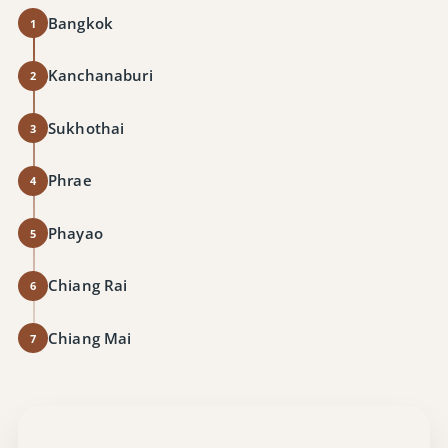
Bangkok
1
Kanchanaburi
2
Sukhothai
3
Phrae
4
Phayao
5
Chiang Rai
6
Chiang Mai
7