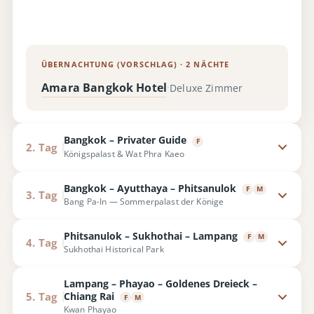
ÜBERNACHTUNG (VORSCHLAG) · 2 NÄCHTE
Amara Bangkok Hotel
Deluxe Zimmer
·
Bangkok – Privater Guide
F
2. Tag
Königspalast & Wat Phra Kaeo
Bangkok – Ayutthaya – Phitsanulok
F
M
3. Tag
Bang Pa-In — Sommerpalast der Könige
Phitsanulok – Sukhothai – Lampang
F
M
4. Tag
Sukhothai Historical Park
Lampang – Phayao – Goldenes Dreieck –
Chiang Rai
5. Tag
F
M
Kwan Phayao