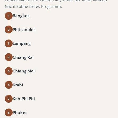
Nächte ohne festes Programm.
Bangkok
1
Phitsanulok
2
Lampang
3
Chiang Rai
4
Chiang Mai
5
Krabi
6
Koh Phi Phi
7
Phuket
8