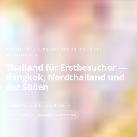
RUINENSTÄDTE, BERGLAND UND DIE INSELN DER
ANDAMANENSEE
Thailand für Erstbesucher —
Bangkok, Nordthailand und
der Süden
Weißer Tempel & Goldenes Dreieck
Doi Inthanon — Thailands höchster Berg