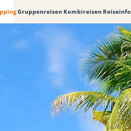
opping
Gruppenreisen
Kombireisen
Reiseinf