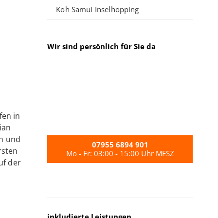
Koh Samui Inselhopping
Wir sind persönlich für Sie da
fen in
ian
rn und
07955 6894 901
rsten
Mo - Fr: 03:00 - 15:00 Uhr MESZ
uf der
inkludierte Leistungen