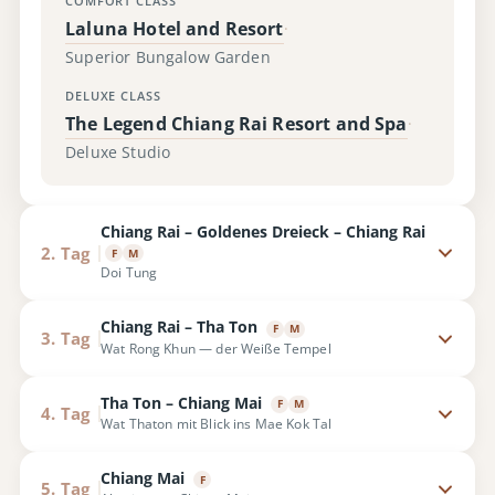
COMFORT CLASS
Laluna Hotel and Resort
·
Superior Bungalow Garden
DELUXE CLASS
The Legend Chiang Rai Resort and Spa
·
Deluxe Studio
Chiang Rai – Goldenes Dreieck – Chiang Rai
2. Tag
F
M
Doi Tung
Chiang Rai – Tha Ton
F
M
3. Tag
Wat Rong Khun — der Weiße Tempel
Tha Ton – Chiang Mai
F
M
4. Tag
Wat Thaton mit Blick ins Mae Kok Tal
Chiang Mai
F
5. Tag