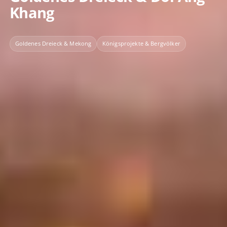
Khang
Goldenes Dreieck & Mekong
Königsprojekte & Bergvölker