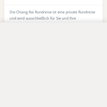
Die Chiang Rai Rundreise ist eine private Rundreise
und wird ausschließlich für Sie und Ihre
Mitreisenden durchgeführt. Reiseverlauf, Fahrzeug
und Reiseleitung werden individuell auf die Anzahl
Jetzt anfragen
der Reisenden abgestimmt — egal ob Sie allein, als
Paar, Familie oder kleine Gruppe unterwegs sind.
Kann ich zwischen verschiedenen
Hotelkategorien wählen?
Ist die Rundreise auch mit deutschsprachiger
Reiseleitung möglich?
Wie anspruchsvoll sind die Fahrtage?