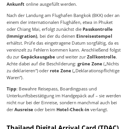
Ankunft
online ausgefüllt werden.
Nach der Landung am Flughafen Bangkok (BKK) oder an
einem der internationalen Flughäfen, etwa in Phuket
oder Chiang Mai, erfolgt zunächst die
Passkontrolle
(Immigration)
, bei der du deinen
Einreisestempel
erhältst. Prüfe das eingetragene Datum sorgfältig, da es
vereinzelt zu Fehlern kommen kann. Anschließend folgst
du zur
Gepäckausgabe
und weiter zur
Zollkontrolle
.
Achte dabei auf die Beschilderung:
grüne Zone
(„Nichts
zu deklarieren“) oder
rote Zone
(„Deklarationspflichtige
Waren“).
Tipp
: Bewahre Reisepass, Boardingpass und
Unterkunftsbestätigung im Handgepäck auf – sie werden
nicht nur bei der Einreise, sondern manchmal auch bei
der
Ausreise
oder beim
Hotel-Check-in
verlangt.
Thailand Digital Arrival Card (TDAC)