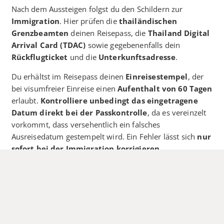
Nach dem Aussteigen folgst du den Schildern zur
Immigration
. Hier prüfen die
thailändischen
Grenzbeamten
deinen Reisepass, die
Thailand Digital
Arrival Card (TDAC)
sowie gegebenenfalls dein
Rückflugticket
und die
Unterkunftsadresse
.
Du erhältst im Reisepass deinen
Einreisestempel
, der
bei visumfreier Einreise einen
Aufenthalt von 60 Tagen
erlaubt.
Kontrolliere unbedingt das eingetragene
Datum direkt bei der Passkontrolle
, da es vereinzelt
vorkommt, dass versehentlich ein falsches
Ausreisedatum gestempelt wird. Ein Fehler lässt sich
nur
sofort bei der Immigration korrigieren
.
Tipp
: Bewahre alle Dokumente (Reisepass, TDAC,
Rückflugticket, Unterkunftsbestätigung) griffbereit im
Handgepäck auf.
Gepäckausgabe & Zollkontrolle