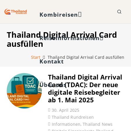
Kombireisen
Thailand Digital Arrival Card
Reiseinformationen
ausfüllen
Start
Thailand Digital Arrival Card ausfüllen
Kontakt
Thailand Digital Arrival
Card (TDAC): Der neue
Über uns
digitale Reisebegleiter
ab 1. Mai 2025
30. April 2025
Thailand Rundreisen
Informationen
,
Thailand News