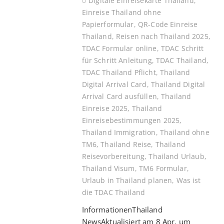
Digitale Einreisekarte Thailand
,
Einreise Thailand ohne
Papierformular
,
QR-Code Einreise
Thailand
,
Reisen nach Thailand 2025
,
TDAC Formular online
,
TDAC Schritt
für Schritt Anleitung
,
TDAC Thailand
,
TDAC Thailand Pflicht
,
Thailand
Digital Arrival Card
,
Thailand Digital
Arrival Card ausfüllen
,
Thailand
Einreise 2025
,
Thailand
Einreisebestimmungen 2025
,
Thailand Immigration
,
Thailand ohne
TM6
,
Thailand Reise
,
Thailand
Reisevorbereitung
,
Thailand Urlaub
,
Thailand Visum
,
TM6 Formular
,
Urlaub in Thailand planen
,
Was ist
die TDAC Thailand
InformationenThailand
NewsAktualisiert am 8 Apr. um