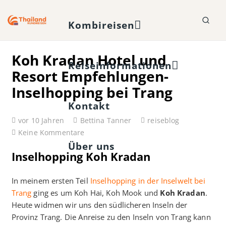
Kombireisen
Koh Kradan Hotel und
Reiseinformationen
Resort Empfehlungen-
Inselhopping bei Trang
Kontakt
vor 10 Jahren
Bettina Tanner
reiseblog
Keine Kommentare
Über uns
Inselhopping Koh Kradan
In meinem ersten Teil
Inselhopping in der Inselwelt bei
Trang
ging es um Koh Hai, Koh Mook und
Koh Kradan
.
Heute widmen wir uns den südlicheren Inseln der
Provinz Trang. Die Anreise zu den Inseln von Trang kann