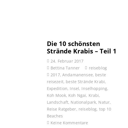
Die 10 schönsten
Strände Krabis – Teil 1
24. Februar 2017
Bettina Tanner
reiseblog
2017
,
Andamanensee
,
beste
reisezeit
,
beste Strände Krabi
,
Expedition
,
Insel
,
Inselhopping
,
Koh Mook
,
Koh Ngai
,
Krabi
,
Landschaft
,
Nationalpark
,
Natur
,
Reise Ratgeber
,
reiseblog
,
top 10
Beaches
Keine Kommentare