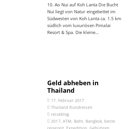
10. Ao Nui auf Koh Lanta Die Bucht
Nui liegt von Natur eingebettet im
Südwesten von Koh Lanta ca. 1.5 km
südlich vom luxuriösen Pimalai
Resort & Spa. Die kleine…
Geld abheben in
Thailand
17. Februar 2017
Thailand Rundreisen
reiseblog
2017
,
ATM
,
Baht
,
Bangkok
,
beste
reisezeit
,
Expedition
,
Gebühren
,