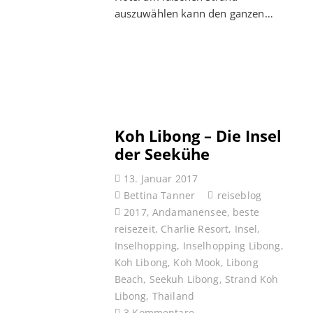
auszuwählen kann den ganzen…
Koh Libong – Die Insel
der Seekühe
13. Januar 2017
Bettina Tanner
reiseblog
2017
,
Andamanensee
,
beste
reisezeit
,
Charlie Resort
,
Insel
,
Inselhopping
,
Inselhopping Libong
,
Koh Libong
,
Koh Mook
,
Libong
Beach
,
Seekuh Libong
,
Strand Koh
Libong
,
Thailand
3
Kommentare