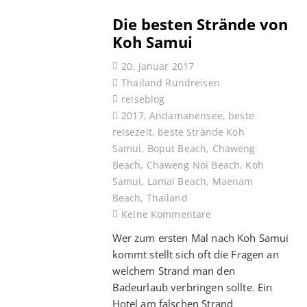
Die besten Strände von
Koh Samui
20. Januar 2017
Thailand Rundreisen
reiseblog
2017
,
Andamanensee
,
beste
reisezeit
,
beste Strände Koh
Samui
,
Boput Beach
,
Chaweng
Beach
,
Chaweng Noi Beach
,
Koh
Samui
,
Lamai Beach
,
Maenam
Beach
,
Thailand
Keine Kommentare
Wer zum ersten Mal nach Koh Samui
kommt stellt sich oft die Fragen an
welchem Strand man den
Badeurlaub verbringen sollte. Ein
Hotel am falschen Strand