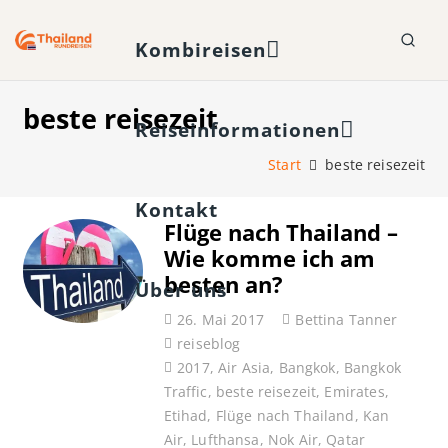
Kombireisen
beste reisezeit
Reiseinformationen
Start
beste reisezeit
Kontakt
Flüge nach Thailand –
Wie komme ich am
besten an?
Über uns
26. Mai 2017
Bettina Tanner
reiseblog
2017
,
Air Asia
,
Bangkok
,
Bangkok
Traffic
,
beste reisezeit
,
Emirates
,
Etihad
,
Flüge nach Thailand
,
Kan
Air
,
Lufthansa
,
Nok Air
,
Qatar