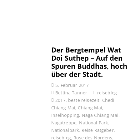
Der Bergtempel Wat
Doi Suthep – Auf den
Spuren Buddhas, hoch
über der Stadt.
5. Februar 2017
Bettina Tanner
reiseblog
2017
,
beste reisezeit
,
Chedi
Chiang Mai
,
Chiang Mai
,
Inselhopping
,
Naga Chiang Mai
,
Nagatreppe
,
National Park
,
Nationalpark
,
Reise Ratgeber
,
reiseblog
,
Rose des Nordens
,