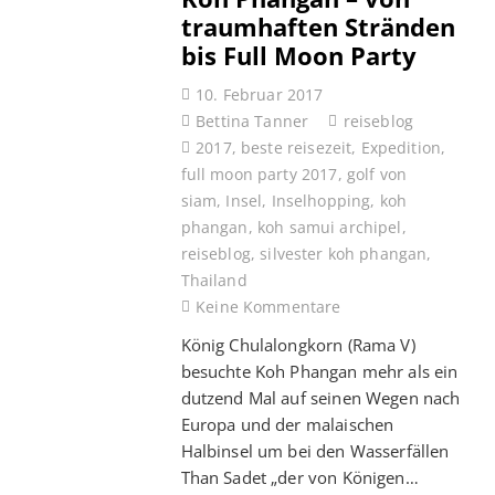
traumhaften Stränden
bis Full Moon Party
10. Februar 2017
Bettina Tanner
reiseblog
2017
,
beste reisezeit
,
Expedition
,
full moon party 2017
,
golf von
siam
,
Insel
,
Inselhopping
,
koh
phangan
,
koh samui archipel
,
reiseblog
,
silvester koh phangan
,
Thailand
Keine Kommentare
König Chulalongkorn (Rama V)
besuchte Koh Phangan mehr als ein
dutzend Mal auf seinen Wegen nach
Europa und der malaischen
Halbinsel um bei den Wasserfällen
Than Sadet „der von Königen…