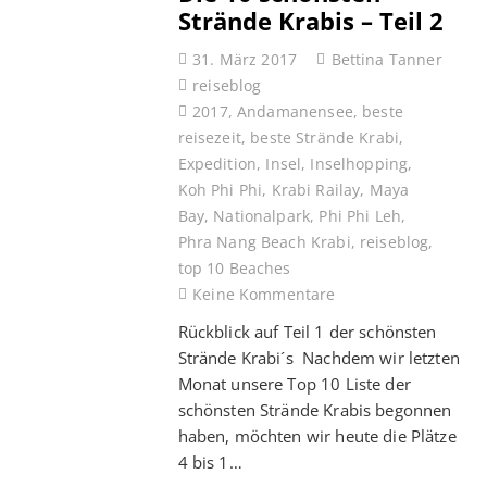
Strände Krabis – Teil 2
31. März 2017
Bettina Tanner
reiseblog
2017
,
Andamanensee
,
beste
reisezeit
,
beste Strände Krabi
,
Expedition
,
Insel
,
Inselhopping
,
Koh Phi Phi
,
Krabi Railay
,
Maya
Bay
,
Nationalpark
,
Phi Phi Leh
,
Phra Nang Beach Krabi
,
reiseblog
,
top 10 Beaches
Keine Kommentare
Rückblick auf Teil 1 der schönsten
Strände Krabi´s Nachdem wir letzten
Monat unsere Top 10 Liste der
schönsten Strände Krabis begonnen
haben, möchten wir heute die Plätze
4 bis 1…