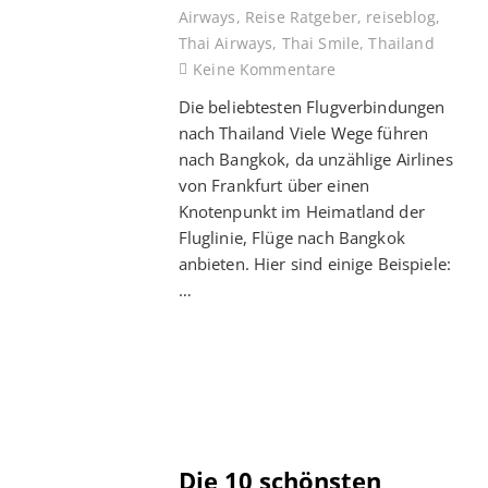
Airways
,
Reise Ratgeber
,
reiseblog
,
Thai Airways
,
Thai Smile
,
Thailand
Keine Kommentare
Die beliebtesten Flugverbindungen
nach Thailand Viele Wege führen
nach Bangkok, da unzählige Airlines
von Frankfurt über einen
Knotenpunkt im Heimatland der
Fluglinie, Flüge nach Bangkok
anbieten. Hier sind einige Beispiele:
…
Die 10 schönsten