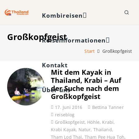
Kombireisen
Großkopfgeist
Reiseinformationen
Start
Großkopfgeist
Kontakt
Mit dem Kayak in
Thailand, Krabi – Auf
der Suche nach dem
Über uns
Großkopfgeist
17. Juni 2016
Bettina Tanner
reiseblog
Großkopfgeist
,
Höhle
,
Krabi
,
Krabi Kayak
,
Natur
,
Thailand
,
Tham Lod Thai
,
Tham Pee Hua Toh
,