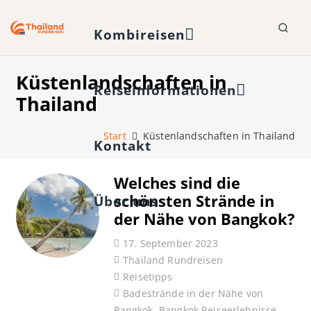
Kombireisen
Küstenlandschaften in
Reiseinformationen
Thailand
Start
Küstenlandschaften in Thailand
Kontakt
Welches sind die
schönsten Strände in
Über uns
der Nähe von Bangkok?
17. September 2023
Thailand Rundreisen
Reisetipps
Badestrände in der Nähe von
Bangkok
,
Bangkok Reiseerlebnisse
,