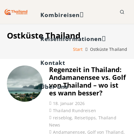
Kombireisen
Ostküste Thailand
Reiseinformationen
Start
Ostküste Thailand
Kontakt
Regenzeit in Thailand:
Andamanensee vs. Golf
von Thailand – wo ist
Über uns
es wann besser?
18. Januar 2026
Thailand Rundreisen
reiseblog
,
Reisetipps
,
Thailand
News
Andamanensee
,
Golf von Thailand
,