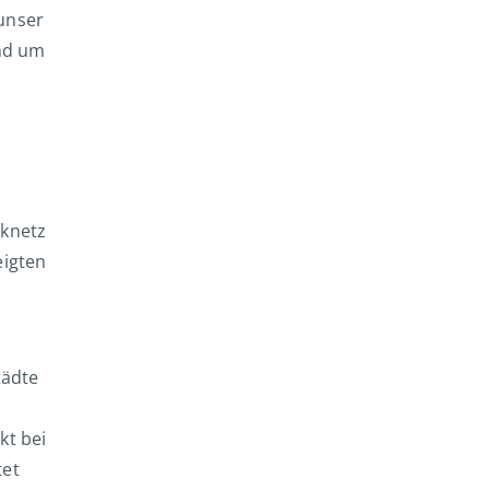
unser
und um
nknetz
eigten
tädte
kt bei
tet