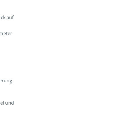
ick auf
ometer
ierung
el und