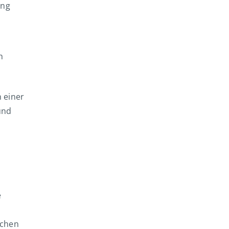
ang
h
 einer
und
e
schen