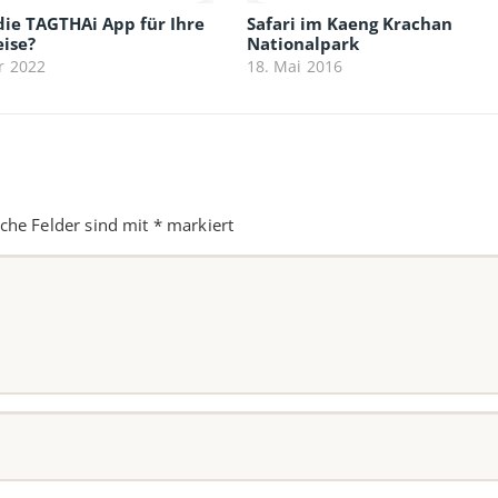
die TAGTHAi App für Ihre
Safari im Kaeng Krachan
eise?
Nationalpark
r 2022
18. Mai 2016
iche Felder sind mit
*
markiert