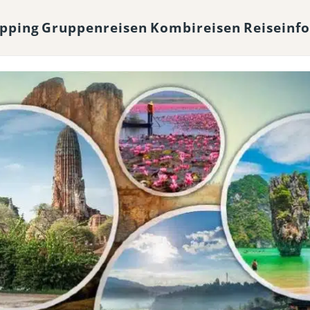
opping
Gruppenreisen
Kombireisen
Reiseinf