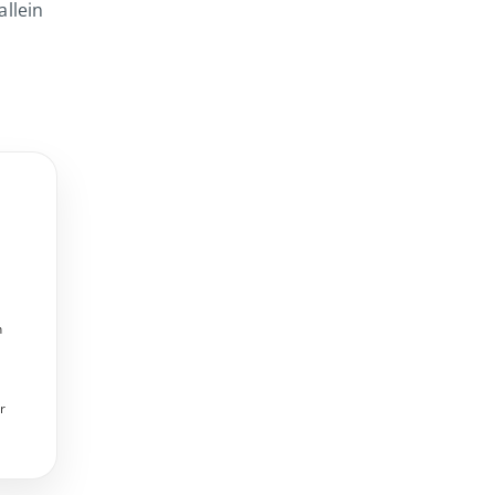
allein
n
r