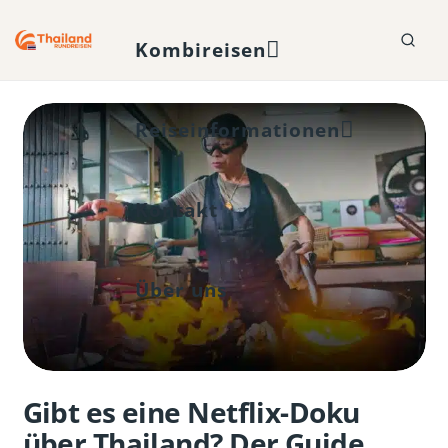
Kombireisen
Reiseinformationen
Kontakt
Über uns
Gibt es eine Netflix-Doku
über Thailand? Der Guide