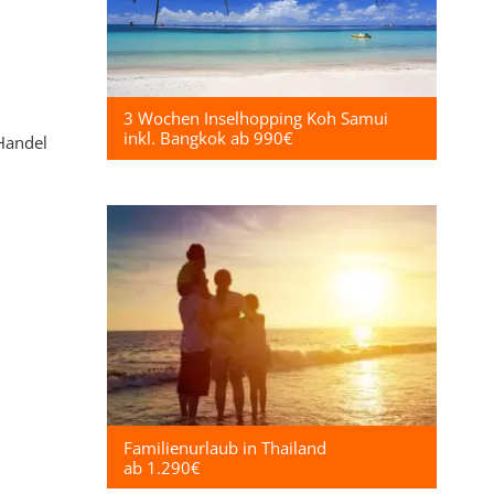
3 Wochen Inselhopping Koh Samui
inkl. Bangkok ab 990€
 Handel
Familienurlaub in Thailand
ab 1.290€