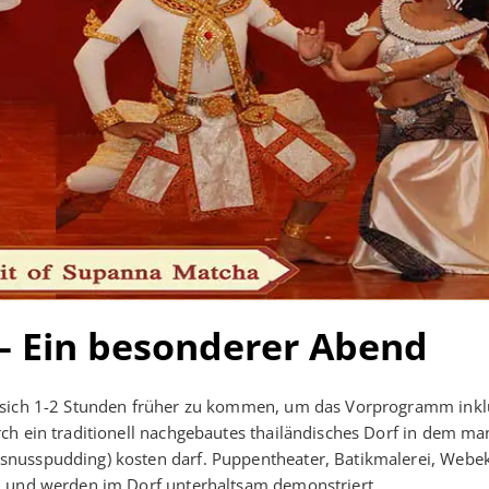
– Ein besonderer Abend
t sich 1-2 Stunden früher zu kommen, um das Vorprogramm inkl
ch ein traditionell nachgebautes thailändisches Dorf in dem ma
snusspudding) kosten darf. Puppentheater, Batikmalerei, Webe
l und werden im Dorf unterhaltsam demonstriert.