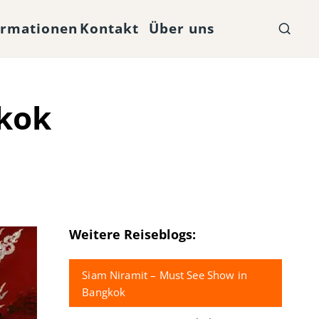
ormationen
Kontakt
Über uns
gkok
Weitere Reiseblogs:
Siam Niramit – Must See Show in
Bangkok