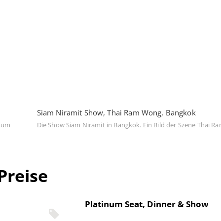
Siam Niramit Show, Thai Ram Wong, Bangkok
 Dum
Die Show Siam Niramit in Bangkok. Ein Bild der Szene Thai 
Preise
Platinum Seat, Dinner & Show