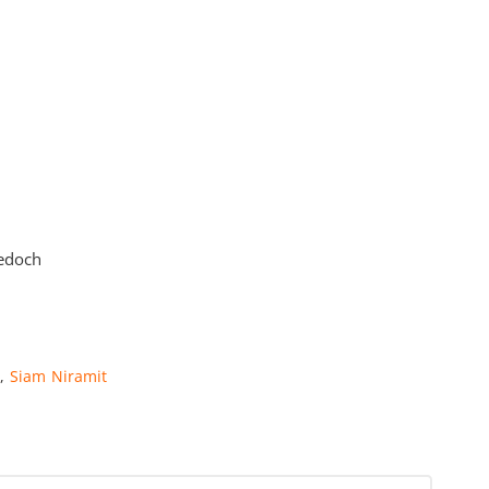
jedoch
k
,
Siam Niramit