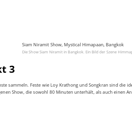
Siam Niramit Show, Mystical Himapaan, Bangkok
Die Show Siam Niramit in Bangkok. Ein Bild der Szene Himm
t 3
ste sammeln. Feste wie Loy Krathong und Songkran sind die id
genen Show, die sowohl 80 Minuten unterhält, als auch einen Anb