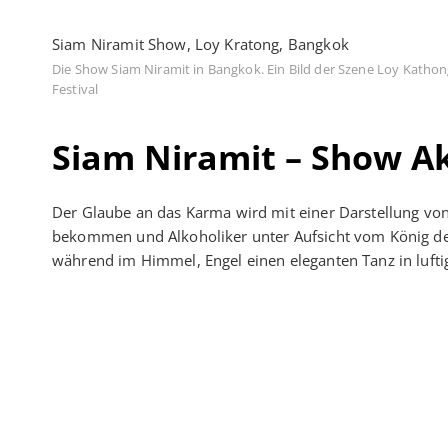
Siam Niramit Show, Loy Kratong, Bangkok
Die Show Siam Niramit in Bangkok. Ein Bild der Szene Loy Katho
Festival
Siam Niramit – Show Ak
Der Glaube an das Karma wird mit einer Darstellung von
bekommen und Alkoholiker unter Aufsicht vom König de
während im Himmel, Engel einen eleganten Tanz in lufti