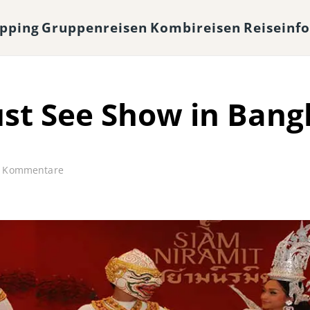
opping
Gruppenreisen
Kombireisen
Reiseinf
ust See Show in Ban
e Kommentare