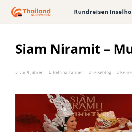
Rundreisen
Inselh
Siam Niramit – M
vor 9 Jahren
Bettina Tanner
reiseblog
Kein