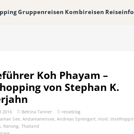
opping
Gruppenreisen
Kombireisen
Reiseinf
eführer Koh Phayam –
lhopping von Stephan K.
erjahn
t 2016
Bettina Tanner
reiseblog
aman See
,
Andamanensee
,
Andreas Sprengart
,
Insel
,
Inselhoppi
m
,
Ranong
,
Thailand
tare