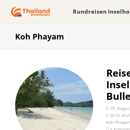
Rundreisen
Inselh
Koh Phayam
Reis
Inse
Bull
19. Augus
2016
,
And
Koh Phaya
5
Kommen