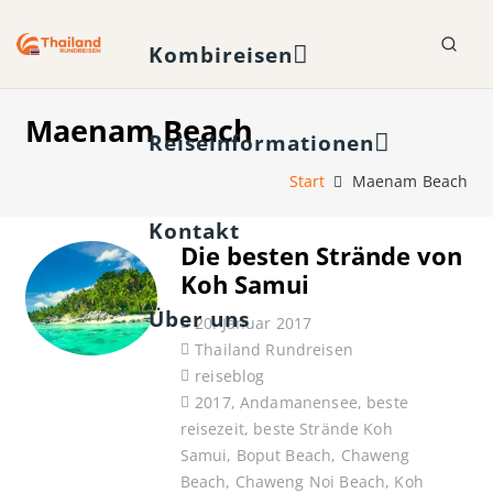
Kombireisen
Maenam Beach
Reiseinformationen
Start
Maenam Beach
Kontakt
Die besten Strände von
Koh Samui
Über uns
20. Januar 2017
Thailand Rundreisen
reiseblog
2017
,
Andamanensee
,
beste
reisezeit
,
beste Strände Koh
Samui
,
Boput Beach
,
Chaweng
Beach
,
Chaweng Noi Beach
,
Koh