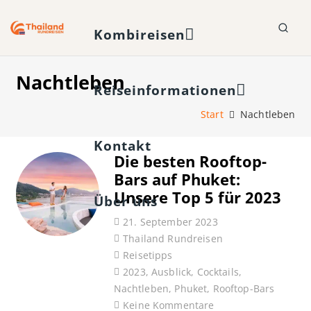
Kombireisen
Nachtleben
Reiseinformationen
Start
Nachtleben
Kontakt
Die besten Rooftop-
Bars auf Phuket:
Unsere Top 5 für 2023
Über uns
21. September 2023
Thailand Rundreisen
Reisetipps
2023
,
Ausblick
,
Cocktails
,
Nachtleben
,
Phuket
,
Rooftop-Bars
Keine Kommentare