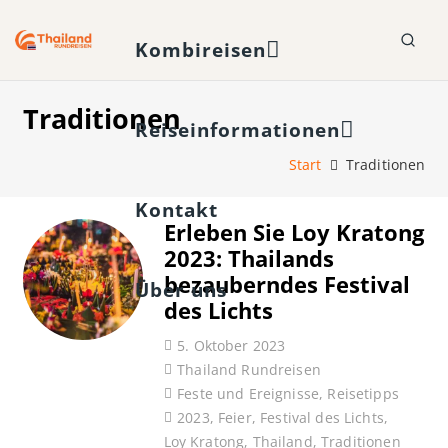
Kombireisen
Traditionen
Reiseinformationen
Start
Traditionen
Kontakt
Erleben Sie Loy Kratong
2023: Thailands
bezauberndes Festival
Über uns
des Lichts
5. Oktober 2023
Thailand Rundreisen
Feste und Ereignisse
,
Reisetipps
2023
,
Feier
,
Festival des Lichts
,
Loy Kratong
,
Thailand
,
Traditionen