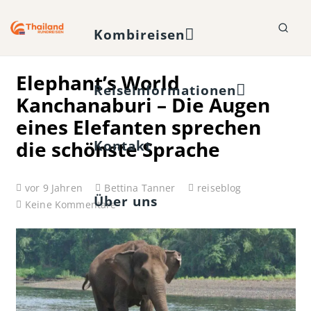
Kombireisen
Elephant’s World
Reiseinformationen
Kanchanaburi – Die Augen
eines Elefanten sprechen
die schönste Sprache
Kontakt
vor 9 Jahren
Bettina Tanner
reiseblog
Über uns
Keine Kommentare