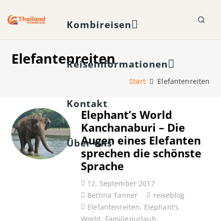
Kombireisen
Elefantenreiten
Reiseinformationen
Start
Elefantenreiten
Kontakt
Elephant’s World
Kanchanaburi – Die
Augen eines Elefanten
Über uns
sprechen die schönste
Sprache
12. September 2017
Bettina Tanner
reiseblog
Elefantenreiten
,
Elephant’s
World
,
Familienurlaub
,